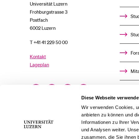
Universität Luzern
Frohburgstrasse 3
Stud
Postfach
6002 Luzern
Stu
T +41 41 229 50 00
For
Kontakt
Lageplan
Mit
Facebook
Twitter
YouTube
Instagram
Alu
Diese Webseite verwende
LinkedIn
TikTok
Bluesky
Wir verwenden Cookies, um
Ste
anbieten zu können und di
Informationen zu Ihrer Ve
För
und Analysen weiter. Unse
zusammen, die Sie ihnen b