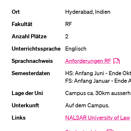
Forschende
Anm
Ort
Hyderabad, Indien
Fakultät
RF
Mitarbeitende
Anzahl Plätze
2
Unterrichtssprache
Englisch
Alumni
Sprachnachweis
Anforderungen RF
Semesterdaten
HS: Anfang Juni - Ende Ok
FS: Anfang Januar - Ende A
Stellensuchende
Lage der Uni
Campus ca. 30km ausserh
Unterkunft
Auf dem Campus.
Förderer
Links
NALSAR University of Law