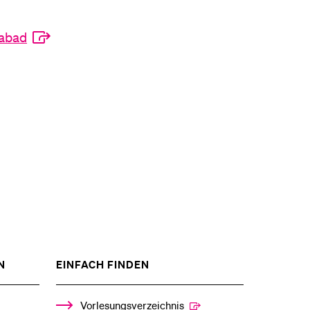
rabad
ZEIGE
ZEIGE
N
EINFACH FINDEN
DAS
DAS
%1$S
%1$S
UNTERMENÜ
UNTERMENÜ
Vorlesungsverzeichnis