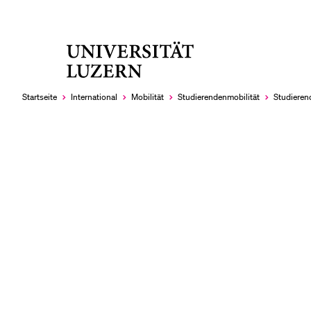
Universität
LETZTE SUCHEN
Luzern
Sie haben noch keine Suche getätigt.
Startseite
International
Mobilität
Studierendenmobilität
Studieren