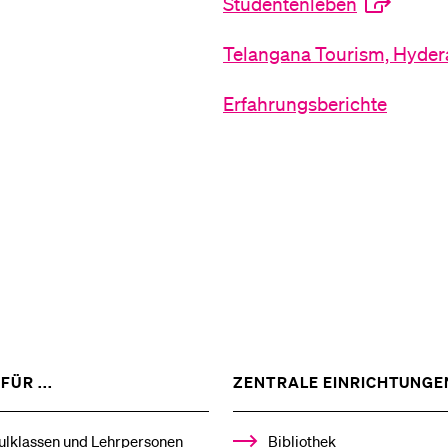
Studentenleben
Medien
Telangana Tourism, Hyde
Erfahrungsberichte
ZEIGE
FÜR ...
ZENTRALE EINRICHTUNGE
DAS
%1$S
UNTERMENÜ
ulklassen und Lehrpersonen
Bibliothek