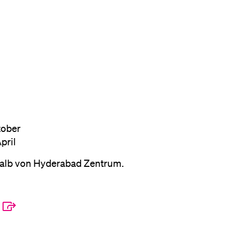
eldung und Zulassung
tober
pril
alb von Hyderabad Zentrum.