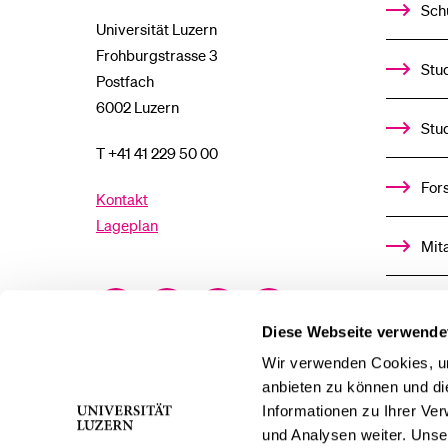
Sch
Universität Luzern
Frohburgstrasse 3
Stud
Postfach
6002 Luzern
Stu
T +41 41 229 50 00
For
Kontakt
Lageplan
Mit
Facebook
Twitter
YouTube
Instagram
Alu
Diese Webseite verwende
LinkedIn
TikTok
Bluesky
Ste
Wir verwenden Cookies, um
anbieten zu können und di
Informationen zu Ihrer Ve
För
und Analysen weiter. Unse