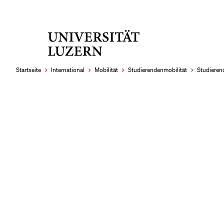
Universität
LETZTE SUCHEN
Luzern
Sie haben noch keine Suche getätigt.
Startseite
International
Mobilität
Studierendenmobilität
Studieren