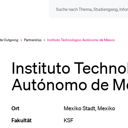
DIE UNI FÜR…
BEL
Schulklassen und
Vor
de Outgoing
Partnership
Instituto Technológico Autónomo de México
Aktuell
ausgewählt
Lehrpersonen
Instituto Techno
Bib
Studien­interessierte
Autónomo de M
Spo
Studierende
Ort
Mexiko Stadt, Mexiko
Men
Fakultät
KSF