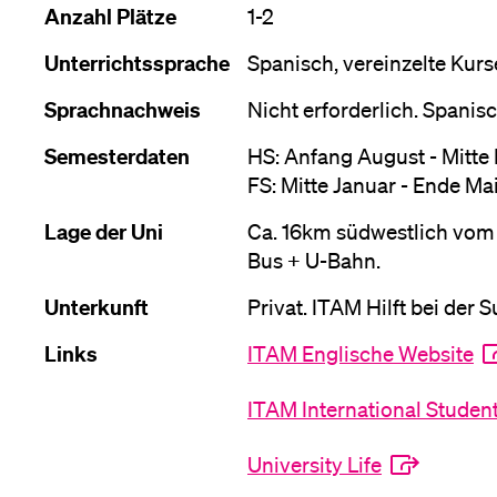
Forschende
Anzahl Plätze
1-2
Anm
Unterrichtssprache
Spanisch, vereinzelte Kurs
Sprachnachweis
Nicht erforderlich. Spani
Mitarbeitende
Semesterdaten
HS: Anfang August - Mitt
FS: Mitte Januar - Ende Ma
Alumni
Lage der Uni
Ca. 16km südwestlich vom
Bus + U-Bahn.
Unterkunft
Privat. ITAM Hilft bei der 
Stellensuchende
Links
ITAM Englische Website
ITAM International Studen
Förderer
University Life