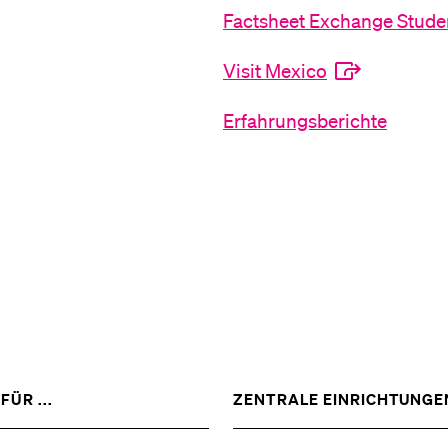
Factsheet Exchange Stude
Medien
Visit Mexico
Erfahrungsberichte
ZEIGE
FÜR ...
ZENTRALE EINRICHTUNGE
DAS
%1$S