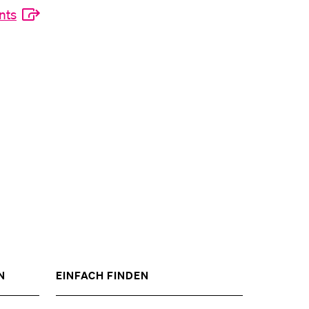
nts
ZEIGE
ZEIGE
N
EINFACH FINDEN
DAS
DAS
%1$S
%1$S