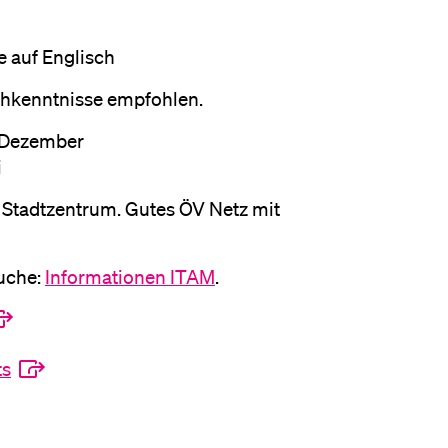
eldung und Zulassung
e auf Englisch
schkenntnisse empfohlen.
e Dezember
i
 Stadtzentrum. Gutes ÖV Netz mit
Suche:
Informationen ITAM
.
ts