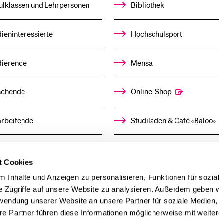
UNTERMENÜ
ulklassen und Lehrpersonen
Bibliothek
ieninteressierte
Hochschulsport
dierende
Mensa
schende
Online-Shop
arbeitende
Studiladen & Café «Baloo»
mni
Kindertagesstätte
t Cookies
llensuchende
 Inhalte und Anzeigen zu personalisieren, Funktionen für sozia
e Zugriffe auf unsere Website zu analysieren. Außerdem geben w
rwendung unserer Website an unsere Partner für soziale Medien
derer
re Partner führen diese Informationen möglicherweise mit weite