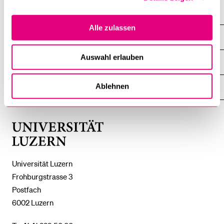
Alle zulassen
DIE UNI FÜR ...
ZEIGE
DAS
%1$S
Auswahl erlauben
UNTERMENÜ
ZENTRALE EINRICHTUNGEN
ZEIGE
DAS
%1$S
Ablehnen
UNTERMENÜ
EINFACH FINDEN
ZEIGE
DAS
%1$S
UNTERMENÜ
Universität
Luzern
Universität Luzern
Frohburgstrasse 3
Postfach
6002 Luzern