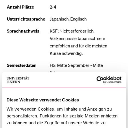
Anzahl Plätze
2-4
BELIEBTE INHALTE
Unterrichtssprache
Japanisch, Englisch
Vorlesungsverzeichnis
Sprachnachweis
KSF: Nicht erforderlich.
Bibliothek
Vorkenntnisse Japanisch sehr
empfohlen und für die meisten
Sportangebot
Kurse notwendig.
Menuplan Mensa
Semesterdaten
HS: Mitte September - Mitte
Anmeldung und Zulassung
Februar
FS: Anfang April - Anfang August
Lage der Uni
Zentral gelegen, ca. 15 Min. zu
Fuss von den Dorms / 5 Min. mit
Diese Webseite verwendet Cookies
dem Fahrrad.
Wir verwenden Cookies, um Inhalte und Anzeigen zu
personalisieren, Funktionen für soziale Medien anbieten
Unterkunft
Auf dem Campus:
University
zu können und die Zugriffe auf unsere Website zu
Dorms