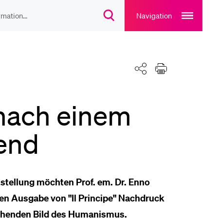
Open
main
Navigation
Suchdialog
navigation
öffnen
overlay
IEBTE INHALTE
Teilen
Drucken
lesungsverzeichnis
 nach einem
liothek
end
rtangebot
ststellung möchten Prof. em. Dr. Enno
uplan Mensa
hen Ausgabe von "Il Principe" Nachdruck
rschenden Bild des Humanismus.