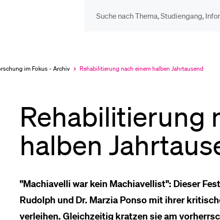
DIE UNI FÜR…
BEL
Schulklassen und
Vor
orschung im Fokus - Archiv
Rehabilitierung nach einem halben Jahrtausend
Aktuell
ausgewählt
Lehrpersonen
Rehabilitierung
Bib
Studien­interessierte
halben Jahrtaus
Spo
Studierende
"Machiavelli war kein Machiavellist": Dieser Fe
Men
Rudolph und Dr. Marzia Ponso mit ihrer kritisc
verleihen. Gleichzeitig kratzen sie am vorher