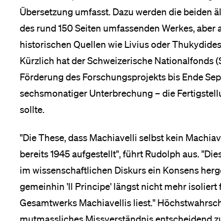
Übersetzung umfasst. Dazu werden die beiden ä
des rund 150 Seiten umfassenden Werkes, aber 
historischen Quellen wie Livius oder Thukydides
Kürzlich hat der Schweizerische Nationalfonds (
Förderung des Forschungsprojekts bis Ende Sep
sechsmonatiger Unterbrechung – die Fertigstell
sollte.
"Die These, dass Machiavelli selbst kein Machiave
bereits 1945 aufgestellt", führt Rudolph aus. "
im wissenschaftlichen Diskurs ein Konsens herge
gemeinhin 'Il Principe' längst nicht mehr isoliert
Gesamtwerks Machiavellis liest." Höchstwahrsch
mutmassliches Missverständnis entscheidend zur