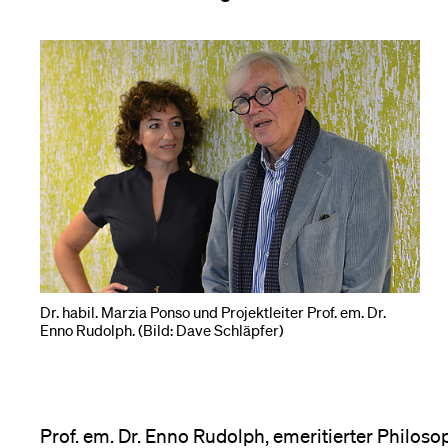
Forschende
Anm
Mitarbeitende
Alumni
Stellensuchende
Dr. habil. Marzia Ponso und Projektleiter Prof. em. Dr.
Enno Rudolph. (Bild: Dave Schläpfer)
Förderer
Prof. em. Dr. Enno Rudolph, emeritierter Philoso