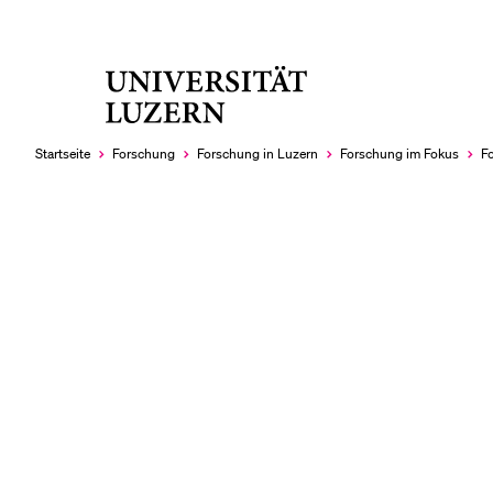
Universität
LETZTE SUCHEN
Luzern
Sie haben noch keine Suche getätigt.
Startseite
Forschung
Forschung in Luzern
Forschung im Fokus
F