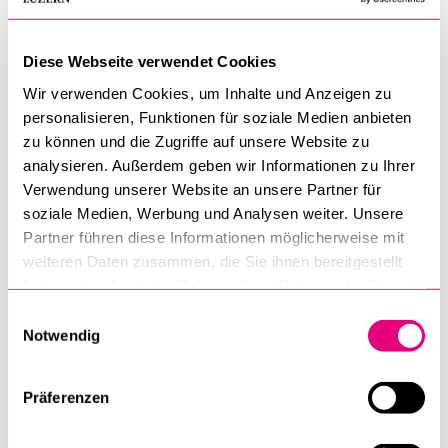
Niederlassung zum Kloster; Marty wurde zum ersten Abt
ernannt.
Diese Webseite verwendet Cookies
Wir verwenden Cookies, um Inhalte und Anzeigen zu
Präsident Ulysses Grant hatte 1869 die sogenannte
personalisieren, Funktionen für soziale Medien anbieten
"Friedenspolitik" eingeführt. Dabei sollten christliche
zu können und die Zugriffe auf unsere Website zu
Missionare in den Reservaten die Indianer "zivilisieren". Die
analysieren. Außerdem geben wir Informationen zu Ihrer
katholische Kirche erhielt u.a. das Sioux-Reservat Standing
Verwendung unserer Website an unsere Partner für
Rock zugesprochen. Sie fand jedoch nicht genügend
soziale Medien, Werbung und Analysen weiter. Unsere
Missionare, denn die in den USA geborenen Priester
Partner führen diese Informationen möglicherweise mit
erachteten die Arbeit in der "Wildnis" als unattraktiv. 1876
weiteren Daten zusammen, die Sie ihnen bereitgestellt
wandte sich der katholische Missionsbeauftragte daher an
haben oder die sie im Rahmen Ihrer Nutzung der Dienste
Marty. Dieser begab sich sofort nach Standing Rock. Er liess
gesammelt haben.
Einwilligungsauswahl
Mönche aus St. Meinrad und aus der Zentralschweiz
Notwendig
stammende Benediktinerinnen nachreisen. Später konnte er
zudem aus Deutschland ausgewiesene Jesuiten und
Präferenzen
Franziskanerinnen für die "Heidenmission" gewinnen.