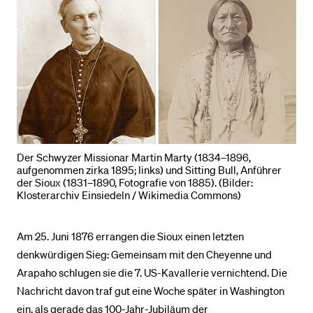
BELIEBTE INHALTE
Vorlesungsverzeichnis
Bibliothek
Sportangebot
Menuplan Mensa
Der Schwyzer Missionar Martin Marty (1834–1896,
Anmeldung und Zulassung
aufgenommen zirka 1895; links) und Sitting Bull, Anführer
der Sioux (1831–1890, Fotografie von 1885). (Bilder:
Klosterarchiv Einsiedeln / Wikimedia Commons)
Am 25. Juni 1876 errangen die Sioux einen letzten
denkwürdigen Sieg: Gemeinsam mit den Cheyenne und
Arapaho schlugen sie die 7. US-Kavallerie vernichtend. Die
Nachricht davon traf gut eine Woche später in Washington
ein, als gerade das 100-Jahr-Jubiläum der