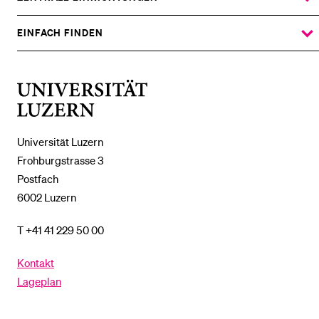
ZEIGE
DAS
%1$S
UNTERMENÜ
EINFACH FINDEN
ZEIGE
DAS
%1$S
UNTERMENÜ
Universität
Luzern
Universität Luzern
Frohburgstrasse 3
Postfach
6002 Luzern
T +41 41 229 50 00
Kontakt
Lageplan