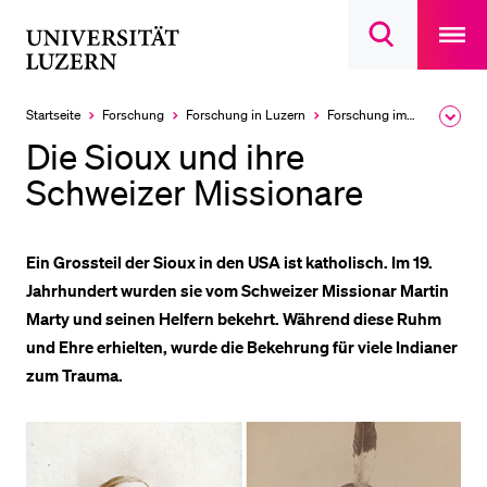
Open
main
Universität
Suchdialog
navigatio
LETZTE SUCHEN
öffnen
overlay
Luzern
Sie haben noch keine Suche getätigt.
Startseite
Forschung
Forschung in Luzern
Forschung im Fokus
Ausk
des
DIE UNI FÜR…
Die Sioux und ihre
Brea
Men
Schweizer Missionare
Schulklassen und Lehrpersonen
Studien­interessierte
Studierende
Ein Grossteil der Sioux in den USA ist katholisch. Im 19.
Jahrhundert wurden sie vom
Schweizer Missionar Martin
Forschende
Marty und seinen Helfern bekehrt. Während diese Ruhm
Mitarbeitende
und Ehre
erhielten, wurde die Bekehrung für viele Indianer
Alumni
zum Trauma.
Stellensuchende
Förderer
Medien