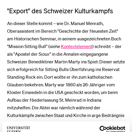
"Export" des Schweizer Kulturkampfs
An dieser Stelle kommt – wie Dr. Manuel Menrath,
Oberassistent im Bereich "Geschichte der Neuesten Zeit"
am Historischen Seminar, in seinem ausgezeichneten Buch
"Mission Sitting Bull" (siehe
Kontextelement
) schreibt – der
als "Apostel der Sioux" in die Annalen eingegangene
Schweizer Benediktiner Martin Marty ins Spiel: Dieser setzte
sich erfolgreich für Sitting Bulls Überführung ins Reservat
Standing Rock ein. Dort wollte er ihn zum katholischen
Glauben bekehren. Marty war 1860 als 26-Jähriger vom
Kloster Einsiedeln in die USA geschickt worden, um beim
Aufbau der Niederlassung St. Meinrad in Indiana
mitzuhelfen. Die Abtei war nämlich während der
Kulturkämpfe zwischen Staat und Kirche in arge Bedrängnis
geraten. Im Fall einer Klosterschliessung sollte St. Meinrad
als Refugium dienen. 1870 erhob Papst Pius IX. die