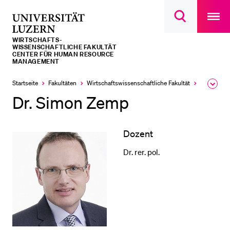
Open
main
Universität
Suchdialog
navigatio
LETZTE SUCHEN
öffnen
overlay
Luzern
WIRTSCHAFTS­­­
Sie haben noch keine Suche getätigt.
WISSENSCHAFTLICHE FAKULTÄT
CENTER FÜR HUMAN RESOURCE
MANAGEMENT
DIE UNI FÜR…
Startseite
Fakultäten
Wirtschafts­wissenschaftliche Fakultät
Forschung 
Ausk
Schulklassen und Lehrpersonen
des
Dr. Simon Zemp
Brea
Studien­interessierte
Men
Studierende
Dozent
Forschende
Dr. rer. pol.
Mitarbeitende
Alumni
Stellensuchende
Förderer
Medien