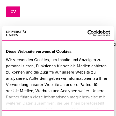
CV
BELIEBTE INHALTE
Vorlesungsverzeichnis
CV
Bibliothek
Sportangebot
Simon Zemp ist Dozent für Volkswirtschaftslehre (Bachelor) und
Betriebswirtschaftslehre (Master) an der Hochschule Luzern –
Menuplan Mensa
Diese Webseite verwendet Cookies
Informatik. Er ist zugleich Verantwortlicher für die Entwicklung
Anmeldung und Zulassung
Wir verwenden Cookies, um Inhalte und Anzeigen zu
verschiedener Weiterbildungsprogramme. Er studierte an der
personalisieren, Funktionen für soziale Medien anbieten
Universität Fribourg Volks- und Betriebswirtschaftslehre und
zu können und die Zugriffe auf unsere Website zu
promovierte an derselben Universität zum Thema
analysieren. Außerdem geben wir Informationen zu Ihrer
Institutionenwandel in den osteuropäischen
Verwendung unserer Website an unsere Partner für
soziale Medien, Werbung und Analysen weiter. Unsere
Transformationsstaaten. Zugleich begleitete er
Partner führen diese Informationen möglicherweise mit
Innovationsprojekte aus wissenschaftlicher Sicht. An der
weiteren Daten zusammen, die Sie ihnen bereitgestellt
Universität Fribourg lehrte er im Bereich der modernen
haben oder die sie im Rahmen Ihrer Nutzung der Dienste
Unternehmenstheorie. Sein besonderes Interesse sind Ansätze
gesammelt haben.