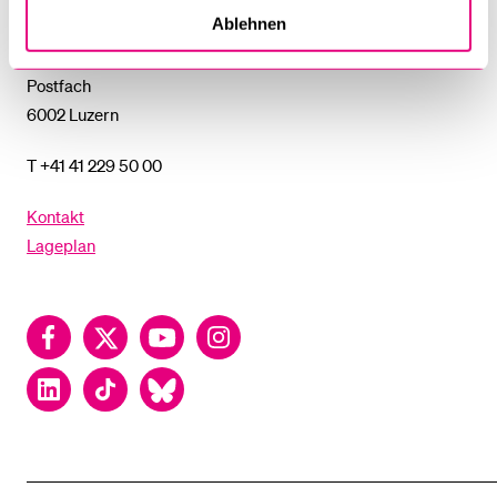
Ablehnen
Universität Luzern
Frohburgstrasse 3
Postfach
6002 Luzern
T +41 41 229 50 00
Kontakt
Lageplan
Facebook
Twitter
YouTube
Instagram
LinkedIn
TikTok
Bluesky