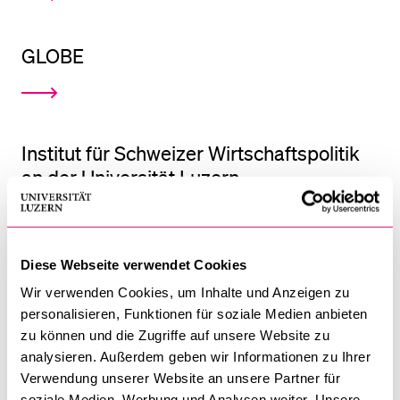
BELIEBTE INHALTE
GLOBE
Vorlesungsverzeichnis
Bibliothek
Sportangebot
Institut für Schweizer Wirtschaftspolitik
an der Universität Luzern
Menuplan Mensa
Anmeldung und Zulassung
Diese Webseite verwendet Cookies
Center für Human Resource
Wir verwenden Cookies, um Inhalte und Anzeigen zu
Management
personalisieren, Funktionen für soziale Medien anbieten
zu können und die Zugriffe auf unsere Website zu
analysieren. Außerdem geben wir Informationen zu Ihrer
Verwendung unserer Website an unsere Partner für
soziale Medien, Werbung und Analysen weiter. Unsere