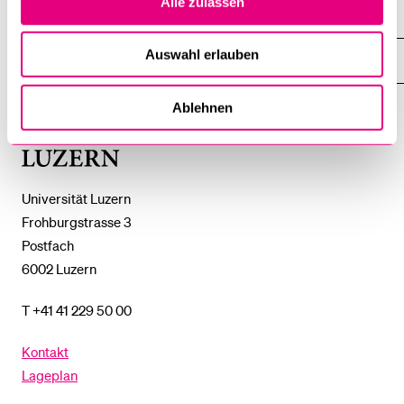
Alle zulassen
%1$S
UNTERMENÜ
ZENTRALE EINRICHTUNGEN
ZEIGE
DAS
%1$S
Auswahl erlauben
UNTERMENÜ
EINFACH FINDEN
ZEIGE
DAS
%1$S
UNTERMENÜ
Ablehnen
Universität
Luzern
Universität Luzern
Frohburgstrasse 3
Postfach
6002 Luzern
T +41 41 229 50 00
Kontakt
Lageplan