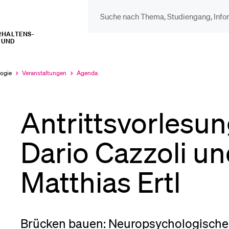
RHALTENS-
 UND
DIE UNI FÜR…
BEL
Schulklassen und
Vor
logie
Veranstaltungen
Agenda
Aktuell
Aktuell
ausgewählt
ausgewählt
Lehrpersonen
Antrittsvorlesung
Bib
Studien­interessierte
Dario Cazzoli und
Spo
Matthias Ertl
Studierende
Men
Brücken bauen: Neuropsychologische