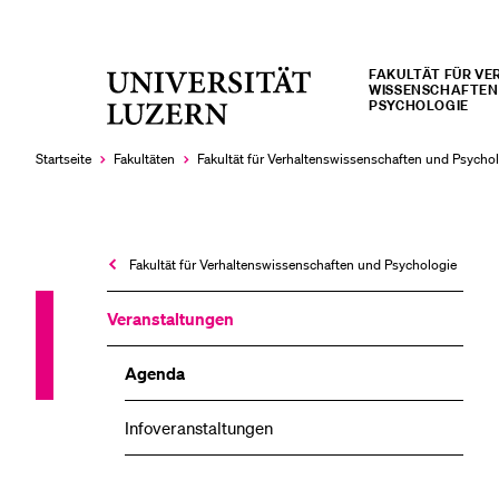
FAKULTÄT FÜR VE
Universität
WISSENSCHAFTEN
LETZTE SUCHEN
PSYCHOLOGIE
Luzern
Sie haben noch keine Suche getätigt.
Startseite
Fakultäten
Fakultät für Verhaltens­wissen­schaften und Psycho
Fakultät für Verhaltens­wissen­schaften und Psychologie
Veranstaltungen
Agenda
Infoveranstaltungen