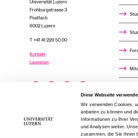
Universität Luzern
Frohburgstrasse 3
Stud
Postfach
6002 Luzern
Stu
T +41 41 229 50 00
For
Kontakt
Lageplan
Mit
Facebook
Twitter
YouTube
Instagram
Alu
Diese Webseite verwende
LinkedIn
TikTok
Bluesky
Ste
Wir verwenden Cookies, um
anbieten zu können und di
Informationen zu Ihrer Ve
För
und Analysen weiter. Unse
zusammen, die Sie ihnen b