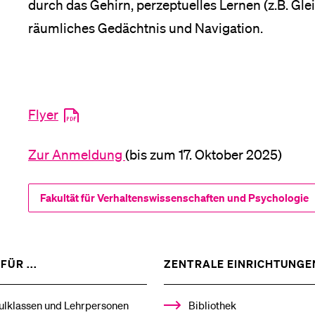
durch das Gehirn, perzeptuelles Lernen (z.B. Gle
räumliches Gedächtnis und Navigation.
Flyer
Zur Anmeldung
(bis zum 17. Oktober 2025)
Fakultät für Verhaltenswissenschaften und Psychologie
ZEIGE
FÜR ...
ZENTRALE EINRICHTUNGE
DAS
%1$S
UNTERMENÜ
ulklassen und Lehrpersonen
Bibliothek