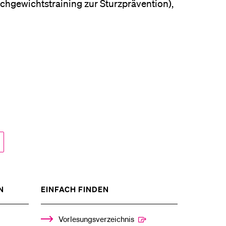
ichgewichtstraining zur Sturzprävention),
ZEIGE
ZEIGE
N
EINFACH FINDEN
DAS
DAS
%1$S
%1$S
UNTERMENÜ
UNTERMENÜ
Vorlesungsverzeichnis