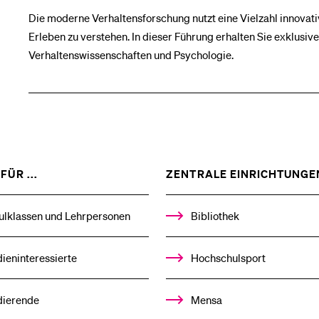
Die moderne Verhaltensforschung nutzt eine Vielzahl innova
Medien
Erleben zu verstehen. In dieser Führung erhalten Sie exklusive 
Verhaltenswissenschaften und Psychologie.
ZEIGE
FÜR ...
ZENTRALE EINRICHTUNGE
DAS
%1$S
UNTERMENÜ
ulklassen und Lehrpersonen
Bibliothek
ieninteressierte
Hochschulsport
dierende
Mensa