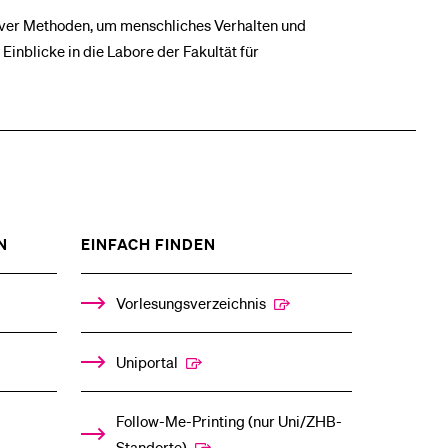
tiver Methoden, um menschliches Verhalten und
Einblicke in die Labore der Fakultät für
ZEIGE
ZEIGE
N
EINFACH FINDEN
DAS
DAS
%1$S
%1$S
UNTERMENÜ
UNTERMENÜ
Vorlesungsverzeichnis
Uniportal
Follow-Me-Printing­ ­(nur Uni/ZHB-
Standorte)