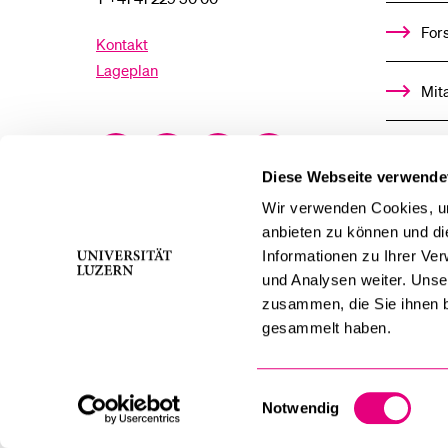
For
Kontakt
Lageplan
Mit
Facebook
Twitter
YouTube
Instagram
Alu
Diese Webseite verwende
LinkedIn
TikTok
Bluesky
Ste
Wir verwenden Cookies, um
anbieten zu können und di
Informationen zu Ihrer Ve
För
und Analysen weiter. Unse
zusammen, die Sie ihnen b
Med
gesammelt haben.
Einwilligungsauswahl
Notwendig
swissuniversities