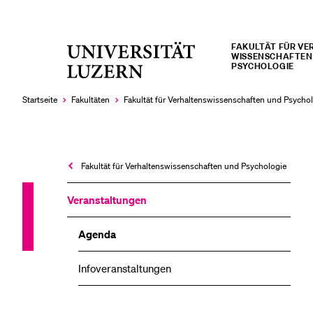
FAKULTÄT FÜR VE
Universität
WISSENSCHAFTEN
LETZTE SUCHEN
PSYCHOLOGIE
Luzern
Sie haben noch keine Suche getätigt.
Startseite
Fakultäten
Fakultät für Verhaltens­wissen­schaften und Psycho
Fakultät für Verhaltens­wissen­schaften und Psychologie
Veranstaltungen
Agenda
Infoveranstaltungen