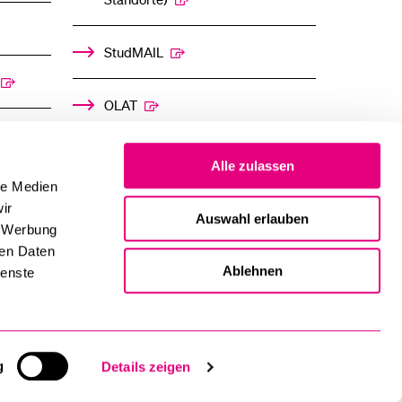
StudMAIL
OLAT
Alle zulassen
le Medien
ir
Auswahl erlauben
, Werbung
ren Daten
Ablehnen
ienste
g
Details zeigen
Impressum und Datenschutz
Inhaltsverzeichnis