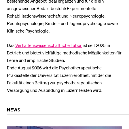
bestehende Angebot ideal ergänzen und für die ein
ausgewiesener Bedarf besteht: Experimentelle
Rehabilitationswissenschaft und Neuropsychologie,
BELIEBTE INHALTE
Rechtspsychologie, Kinder- und Jugendpsychologie sowie
Vorlesungsverzeichnis
Klinische Psychologie.
Bibliothek
Das
Verhaltenswissenschaftliche Labor
ist seit 2025 in
Sportangebot
Betrieb und bietet vielfältige methodische Möglichkeiten für
Menuplan Mensa
Lehre und empirische Studien.
Anmeldung und Zulassung
Ende August 2026 wird die Psychotherapeutische
Praxisstelle der Universität Luzern eröffnet, mit der die
Fakultät einen Beitrag zur psychotherapeutischen
Versorgung und Ausbildung in Luzern leisten wird.
NEWS