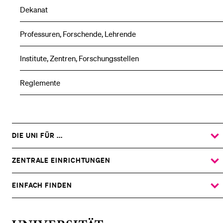
Dekanat
Professuren, Forschende, Lehrende
Institute, Zentren, Forschungsstellen
Reglemente
DIE UNI FÜR ...
ZEIGE
DAS
%1$S
UNTERMENÜ
ZENTRALE EINRICHTUNGEN
ZEIGE
DAS
%1$S
UNTERMENÜ
EINFACH FINDEN
ZEIGE
DAS
%1$S
UNTERMENÜ