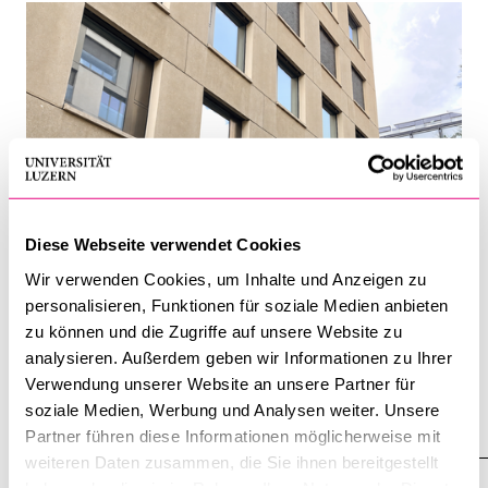
Diese Webseite verwendet Cookies
Wir verwenden Cookies, um Inhalte und Anzeigen zu
personalisieren, Funktionen für soziale Medien anbieten
Psychotherapeutische Praxisstelle:
zu können und die Zugriffe auf unsere Website zu
Betrieb ab Mitte August
analysieren. Außerdem geben wir Informationen zu Ihrer
Verwendung unserer Website an unsere Partner für
7. Juli 2026
soziale Medien, Werbung und Analysen weiter. Unsere
Partner führen diese Informationen möglicherweise mit
weiteren Daten zusammen, die Sie ihnen bereitgestellt
haben oder die sie im Rahmen Ihrer Nutzung der Dienste