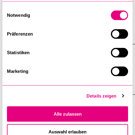
Alle News
gesammelt haben.
Einwilligungsauswahl
Notwendig
Präferenzen
VERANSTALTUNGEN
Statistiken
Eröffnungsfeier
Psychotherapeutische Praxisstelle
Marketing
28. August 2026
Details zeigen
Öffentliche Führung Labore der
Fakultät für
Alle zulassen
Verhaltenswissenschaften und
Auswahl erlauben
Psychologie