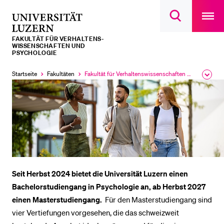
Open
main
Universität
Suchdialog
navigatio
LETZTE SUCHEN
öffnen
overlay
Luzern
FAKULTÄT FÜR VERHALTENS-
Sie haben noch keine Suche getätigt.
WISSENSCHAFTEN UND
PSYCHOLOGIE
DIE UNI FÜR…
Startseite
Fakultäten
Fakultät für Verhaltens­wissen­schaften und Psychologie
Ausk
Aktuell
Schulklassen und Lehrpersonen
des
ausgewählt
Brea
Studien­interessierte
Men
Studierende
Forschende
Mitarbeitende
Alumni
Seit Herbst 2024 bietet die Universität Luzern einen
Bachelorstudiengang in Psychologie an, ab Herbst 2027
Stellensuchende
einen Masterstudiengang.
Für den Masterstudiengang sind
Förderer
vier Vertiefungen vorgesehen, die das schweizweit
Medien