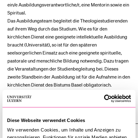
ein/e Ausbildungsverantwortliche/r, eine Mentorin sowie ein
Spiritual.
BELIEBTE INHALTE
Das Ausbildungsteam begleitet die Theologiestudierenden
auf ihrem Weg durch das Studium. Wie es für den
Vorlesungsverzeichnis
kirchlichen Dienst eine geeignete intellektuelle Ausbildung
Bibliothek
braucht (Universität), so ist für den späteren
Sportangebot
seelsorgerlichen Einsatz auch eine geeignete spirituelle,
pastorale und menschliche Bildung notwendig. Dazu tragen
Menuplan Mensa
die Veranstaltungen der Studienbegleitung bei. Dieses
Anmeldung und Zulassung
zweite Standbein der Ausbildung ist für die Aufnahme in den
kirchlichen Dienst des Bistums Basel obligatorisch.
Seminar St. Beat
Alle anzeigen
Alle
Diese Webseite verwendet Cookies
Sektionen
des
Wir verwenden Cookies, um Inhalte und Anzeigen zu
Ansprechpersonen
Akkordeo
personalisieren, Funktionen für soziale Medien anbieten