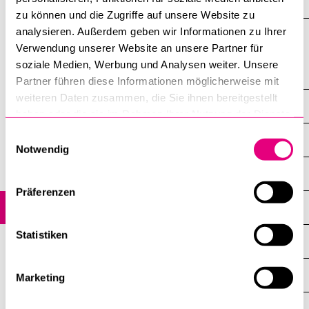
öffnen
zu können und die Zugriffe auf unsere Website zu
analysieren. Außerdem geben wir Informationen zu Ihrer
Verwendung unserer Website an unsere Partner für
soziale Medien, Werbung und Analysen weiter. Unsere
Theologische Fakultät
Partner führen diese Informationen möglicherweise mit
weiteren Daten zusammen, die Sie ihnen bereitgestellt
Über die Fakultät
haben oder die sie im Rahmen Ihrer Nutzung der Dienste
gesammelt haben.
Einwilligungsauswahl
Übersicht
Notwendig
Geschichte
Präferenzen
Kirchliche Berufe im Bistum Basel
Statistiken
Auszeichnungen und Abschlüsse
Luzerner Religionspreis
Marketing