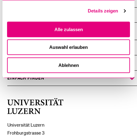
Theologische Berichte
Details zeigen
Qualitätssicherung und Entwicklung
Alle zulassen
Auswahl erlauben
DIE UNI FÜR ...
ZEIGE
DAS
%1$S
UNTERMENÜ
ZENTRALE EINRICHTUNGEN
Ablehnen
ZEIGE
DAS
%1$S
UNTERMENÜ
EINFACH FINDEN
ZEIGE
DAS
%1$S
UNTERMENÜ
Universität
Luzern
Universität Luzern
Frohburgstrasse 3