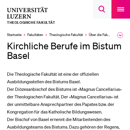
Open
main
Universität
Suchdialog
navigatio
LETZTE SUCHEN
öffnen
overlay
Luzern
THEOLOGISCHE FAKULTÄT
Sie haben noch keine Suche getätigt.
Startseite
Fakultäten
Theologische Fakultät
Über die Fakultät
Ausk
DIE UNI FÜR…
des
Kirchliche Berufe im Bistum
Brea
Schulklassen und Lehrpersonen
Men
Basel
Studien­interessierte
Studierende
Die Theologische Fakultät ist eine der offiziellen
Forschende
Ausbildungsstellen des Bistums Basel.
Der Diözesanbischof des Bistums ist «Magnus Cancellarius»
Mitarbeitende
der Theologischen Fakultät. Der «Magnus Cancellarius» ist
Alumni
der unmittelbare Ansprechpartner des Papstes bzw. der
Stellensuchende
Kongregation für das Katholische Bildungswesen.
Förderer
Der Bischof von Basel ernennt die Mitarbeitenden des
Ausbildungsteams des Bistums. Dazu gehören der Regens,
Medien