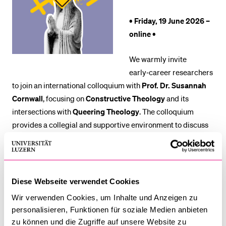
• Friday, 19 June 2026 –
BELIEBTE INHALTE
online •
Vorlesungsverzeichnis
We warmly invite
Bibliothek
early‑career researchers
Sportangebot
to join an international colloquium with
Prof. Dr. Susannah
Cornwall
, focusing on
Constructive Theology
and its
Menuplan Mensa
intersections with
Queering Theology
. The colloquium
Anmeldung und Zulassung
provides a collegial and supportive environment to discuss
current theological questions, explore innovative
approaches, and broaden international academic networks.
It aims to offer space for:
Diese Webseite verwendet Cookies
networking and exchange with researchers from
Wir verwenden Cookies, um Inhalte und Anzeigen zu
diverse contexts
personalisieren, Funktionen für soziale Medien anbieten
zu können und die Zugriffe auf unsere Website zu
presenting research and receiving constructive,