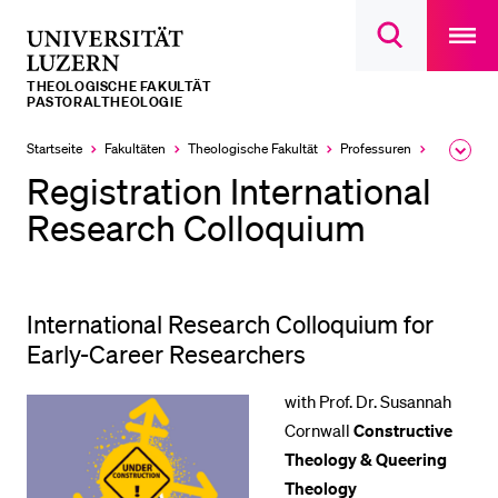
Open
main
Universität
Suchdialog
navigatio
LETZTE SUCHEN
öffnen
overlay
Luzern
THEOLOGISCHE FAKULTÄT
Sie haben noch keine Suche getätigt.
PASTORALTHEOLOGIE
DIE UNI FÜR…
Startseite
Fakultäten
Theologische Fakultät
Professuren
Pastoralth
Ausk
des
Registration International
Schulklassen und Lehrpersonen
Brea
Men
Research Colloquium
Studien­interessierte
Studierende
Forschende
International Research Colloquium for
Mitarbeitende
Early-Career Researchers
Alumni
with Prof. Dr. Susannah
Stellensuchende
Cornwall
Constructive
Förderer
Theology & Queering
Theology
Medien