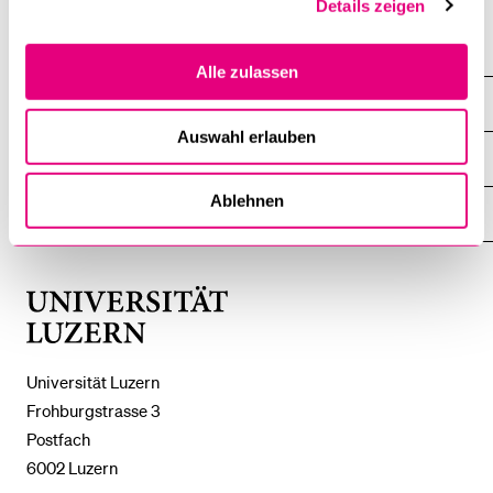
Details zeigen
Alle zulassen
DIE UNI FÜR ...
ZEIGE
DAS
Auswahl erlauben
%1$S
UNTERMENÜ
ZENTRALE EINRICHTUNGEN
ZEIGE
DAS
%1$S
Ablehnen
UNTERMENÜ
EINFACH FINDEN
ZEIGE
DAS
%1$S
UNTERMENÜ
Universität
Luzern
Universität Luzern
Frohburgstrasse 3
Postfach
6002 Luzern