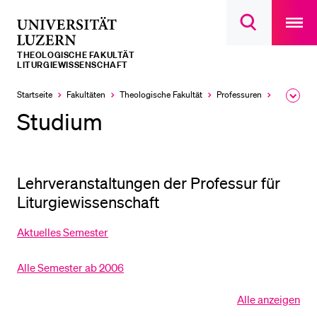
Open
main
Universität
Suchdialog
navigatio
LETZTE SUCHEN
öffnen
overlay
Luzern
THEOLOGISCHE FAKULTÄT
Sie haben noch keine Suche getätigt.
LITURGIEWISSENSCHAFT
DIE UNI FÜR…
Startseite
Fakultäten
Theologische Fakultät
Professuren
Liturgie­w
Ausk
des
Studium
Schulklassen und Lehrpersonen
Brea
Men
Studien­interessierte
Studierende
Lehrveranstaltungen der Professur für
Forschende
Liturgiewissenschaft
Mitarbeitende
Aktuelles Semester
Alumni
Stellensuchende
Alle Semester ab 2006
Förderer
Alle anzeigen
Alle
Medien