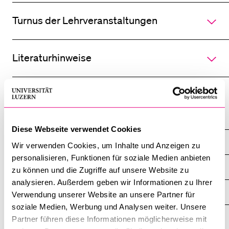
Sektionen
des
Turnus der Lehrveranstaltungen
Akkordeo
BELIEBTE INHALTE
öffnen
Vorlesungsverzeichnis
Literaturhinweise
Bibliothek
Sportangebot
Menuplan Mensa
Professuren
Anmeldung und Zulassung
Diese Webseite verwendet Cookies
Liturgie­wissenschaft
Wir verwenden Cookies, um Inhalte und Anzeigen zu
personalisieren, Funktionen für soziale Medien anbieten
Übersicht
zu können und die Zugriffe auf unsere Website zu
analysieren. Außerdem geben wir Informationen zu Ihrer
News
Verwendung unserer Website an unsere Partner für
soziale Medien, Werbung und Analysen weiter. Unsere
Veranstaltungen
Partner führen diese Informationen möglicherweise mit