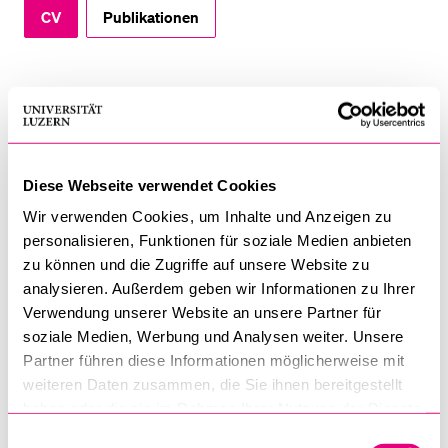
CV
Publikationen
BELIEBTE INHALTE
Vorlesungsverzeichnis
CV
Bibliothek
1994 -
Professor für Kirchengeschichte an der
Sportangebot
2024
Theologischen Fakultät Luzern
Diese Webseite verwendet Cookies
Menuplan Mensa
2001-
Rektor der Universität Luzern
Wir verwenden Cookies, um Inhalte und Anzeigen zu
Anmeldung und Zulassung
personalisieren, Funktionen für soziale Medien anbieten
2006
zu können und die Zugriffe auf unsere Website zu
2013-
Dekan der Theologischen Fakultät
analysieren. Außerdem geben wir Informationen zu Ihrer
2014
Verwendung unserer Website an unsere Partner für
soziale Medien, Werbung und Analysen weiter. Unsere
2010-
Prorektor
Partner führen diese Informationen möglicherweise mit
2022
weiteren Daten zusammen, die Sie ihnen bereitgestellt
haben oder die sie im Rahmen Ihrer Nutzung der Dienste
gesammelt haben.
Einwilligungsauswahl