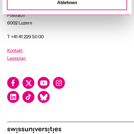
Ablehnen
Frohburgstrasse 3
Postfach
6002 Luzern
T +41 41 229 50 00
Kontakt
Lageplan
Facebook
Twitter
YouTube
Instagram
LinkedIn
TikTok
Bluesky
swissuniversities