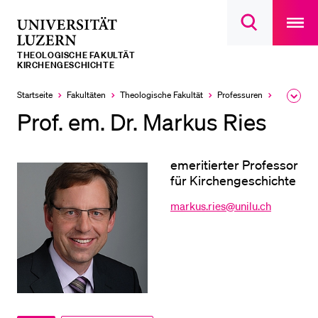
Open
main
Universität
Suchdialog
navigatio
LETZTE SUCHEN
öffnen
overlay
Luzern
THEOLOGISCHE FAKULTÄT
Sie haben noch keine Suche getätigt.
KIRCHENGESCHICHTE
DIE UNI FÜR…
Startseite
Fakultäten
Theologische Fakultät
Professuren
Kirchenge
Ausk
des
Prof. em. Dr. Markus Ries
Schulklassen und Lehrpersonen
Brea
Men
Studien­interessierte
emeritierter Professor
Studierende
für Kirchengeschichte
Forschende
markus.ries@unilu.ch
Mitarbeitende
Alumni
Stellensuchende
Förderer
Medien