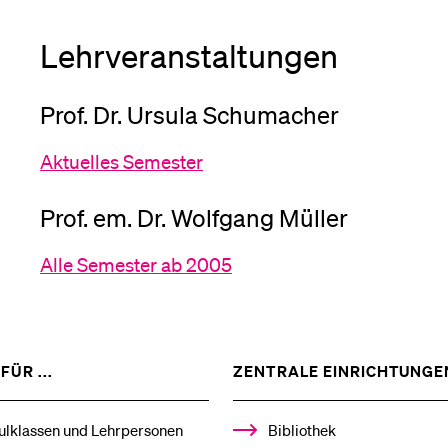
Medien
Lehrveranstaltungen
Prof. Dr. Ursula Schumacher
Aktuelles Semester
Prof. em. Dr. Wolfgang Müller
Alle Semester ab 2005
ZEIGE
FÜR ...
ZENTRALE EINRICHTUNGE
DAS
%1$S
UNTERMENÜ
ulklassen und Lehrpersonen
Bibliothek