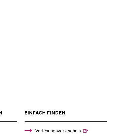
ZEIGE
ZEIGE
N
EINFACH FINDEN
DAS
DAS
%1$S
%1$S
UNTERMENÜ
UNTERMENÜ
Vorlesungsverzeichnis