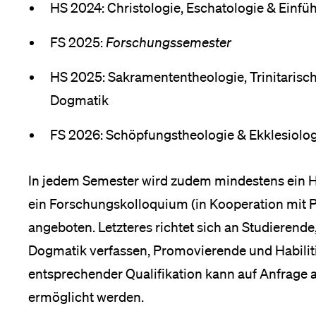
Forschende
HS 2024: Christologie, Eschatologie & Einfü
Anm
ltungen
nü
FS 2025:
Forschungssemester
Mitarbeitende
HS 2025: Sakramententheologie, Trinitarisch
Dogmatik
FS 2026: Schöpfungstheologie & Ekklesiolo
Alumni
In jedem Semester wird zudem mindestens ein
ein Forschungskolloquium (in Kooperation mit 
Stellensuchende
angeboten. Letzteres richtet sich an Studierende
Dogmatik verfassen, Promovierende und Habiliti
entsprechender Qualifikation kann auf Anfrage 
Förderer
ermöglicht werden.