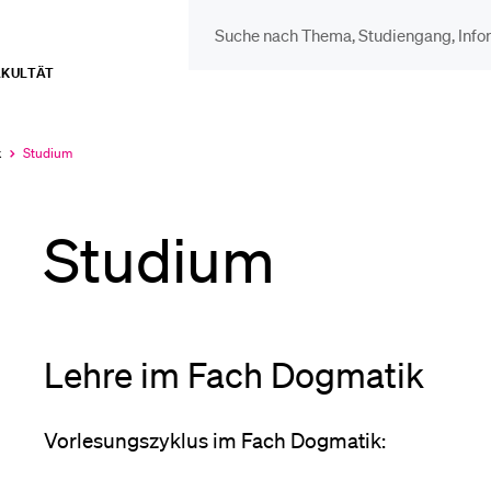
AKULTÄT
DIE UNI FÜR…
BEL
Schulklassen und
Vor
k
Studium
Aktuell
ausgewählt
Lehrpersonen
Studium
Bib
Studien­interessierte
Spo
Lehre im Fach Dogmatik
Studierende
Men
Vorlesungszyklus im Fach Dogmatik: