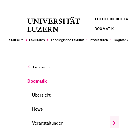
THEOLOGISCHE F
Universität
LETZTE SUCHEN
Luzern
DOGMATIK
Sie haben noch keine Suche getätigt.
Startseite
Fakultäten
Theologische Fakultät
Professuren
Dogmati
Professuren
Dogmatik
Übersicht
News
Veranstaltungen
Zeige