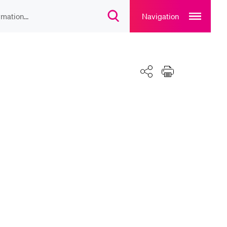
Open
main
Navigation
Suchdialog
navigation
öffnen
overlay
IEBTE INHALTE
Teilen
Drucken
lesungsverzeichnis
liothek
rtangebot
uplan Mensa