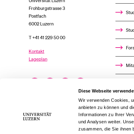
Universität Luzern
Frohburgstrasse 3
Stud
Postfach
6002 Luzern
Stu
T +41 41 229 50 00
For
Kontakt
Lageplan
Mit
Facebook
Twitter
YouTube
Instagram
Alu
Diese Webseite verwende
LinkedIn
TikTok
Bluesky
Ste
Wir verwenden Cookies, um
anbieten zu können und di
Informationen zu Ihrer Ve
För
und Analysen weiter. Unse
zusammen, die Sie ihnen b