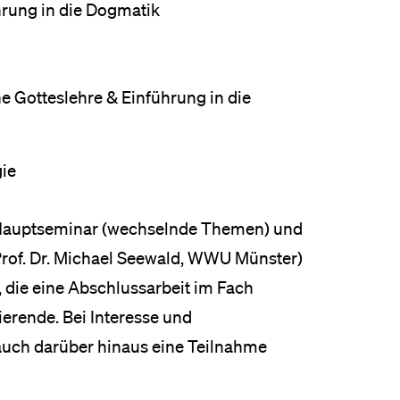
hrung in die Dogmatik
eldung und Zulassung
e Gotteslehre & Einführung in die
gie
 Hauptseminar (wechselnde Themen) und
Prof. Dr. Michael Seewald, WWU Münster)
, die eine Abschlussarbeit im Fach
erende. Bei Interesse und
auch darüber hinaus eine Teilnahme