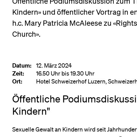
Öffentliche Podiumsdiskussion zum T
Forschende
Anm
Kindern» und öffentlicher Vortrag in en
h.c. Mary Patricia McAleese zu «Rights 
Mitarbeitende
Church».
Alumni
Datum:
12. März 2024
Zeit:
16.50 Uhr bis 19.30 Uhr
Ort:
Hotel Schweizerhof Luzern, Schweizer
Stellensuchende
Öffentliche Podiumsdiskussi
Kindern"
Förderer
Sexuelle Gewalt an Kindern wird seit Jahrhunder