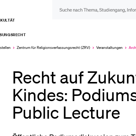
AKULTÄT
DIE UNI FÜR…
BEL
SSUNGSRECHT
Schulklassen und
Vor
stellen
Zentrum für Religions­verfassungs­recht (ZRV)
Veranstaltungen
Arch
Aktu
Lehrpersonen
ausg
Bib
Recht auf Zukun
Studien­interessierte
Kindes: Podiums
Spo
Public Lecture
Studierende
Men