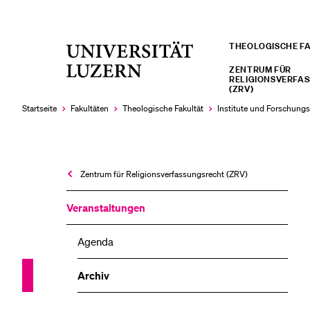
THEOLOGISCHE F
Universität
LETZTE SUCHEN
Luzern
ZENTRUM FÜR
RELIGIONSVERFA
Sie haben noch keine Suche getätigt.
(ZRV)
Startseite
Fakultäten
Theologische Fakultät
Institute und Forschungs
Zentrum für Religions­verfassungs­recht (ZRV)
Veranstaltungen
Agenda
Archiv