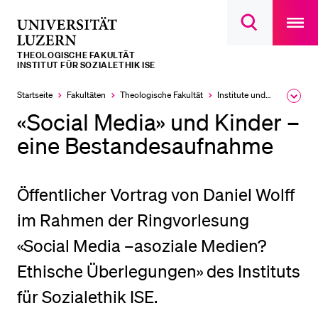
Open
main
Universität
Suchdialog
navigatio
LETZTE SUCHEN
öffnen
overlay
Luzern
THEOLOGISCHE FAKULTÄT
Sie haben noch keine Suche getätigt.
INSTITUT FÜR SOZIALETHIK ISE
DIE UNI FÜR…
Startseite
Fakultäten
Theologische Fakultät
Institute und Forschungsstellen
Ausk
des
«Social Media» und Kinder –
Schulklassen und Lehrpersonen
Brea
Men
eine Bestandesaufnahme
Studien­interessierte
Studierende
Öffentlicher Vortrag von Daniel Wolff
Forschende
im Rahmen der Ringvorlesung
Mitarbeitende
Alumni
«Social Media –asoziale Medien?
Stellensuchende
Ethische Überlegungen» des Instituts
Förderer
für Sozialethik ISE.
Medien