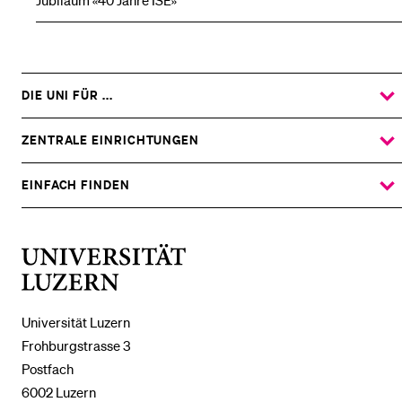
Jubiläum «40 Jahre ISE»
DIE UNI FÜR ...
ZEIGE
DAS
%1$S
UNTERMENÜ
ZENTRALE EINRICHTUNGEN
ZEIGE
DAS
%1$S
UNTERMENÜ
EINFACH FINDEN
ZEIGE
DAS
%1$S
UNTERMENÜ
Universität
Luzern
Universität Luzern
Frohburgstrasse 3
Postfach
6002 Luzern