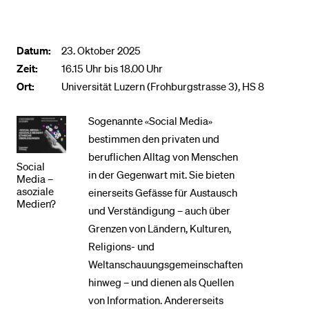
BELIEBTE INHALTE
Datum:
23. Oktober 2025
Vorlesungsverzeichnis
Zeit:
16.15 Uhr bis 18.00 Uhr
Ort:
Universität Luzern (Frohburgstrasse 3), HS 8
Bibliothek
Sportangebot
Sogenannte «Social Media»
Menuplan Mensa
bestimmen den privaten und
beruflichen Alltag von Menschen
Anmeldung und Zulassung
Social
in der Gegenwart mit. Sie bieten
Media –
asoziale
einerseits Gefässe für Austausch
Medien?
und Verständigung – auch über
Grenzen von Ländern, Kulturen,
Religions- und
Weltanschauungsgemeinschaften
hinweg – und dienen als Quellen
von Information. Andererseits