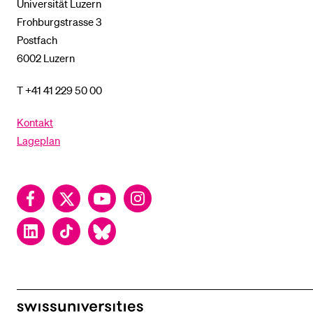
Universität Luzern
Frohburgstrasse 3
Postfach
6002 Luzern
T +41 41 229 50 00
Kontakt
Lageplan
Facebook
Twitter
YouTube
Instagram
LinkedIn
TikTok
Bluesky
swissuniversities