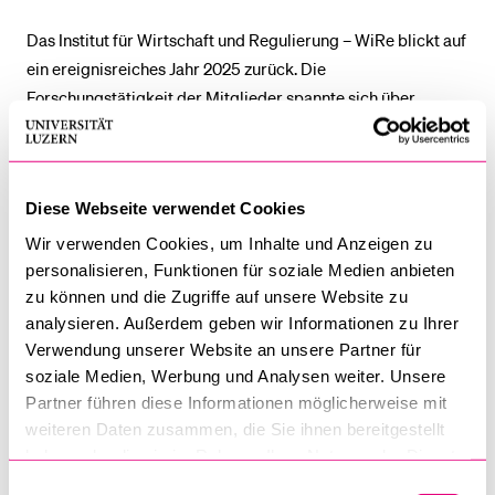
Das Institut für Wirtschaft und Regulierung – WiRe blickt auf
ein ereignisreiches Jahr 2025 zurück. Die
Forschungstätigkeit der Mitglieder spannte sich über
zentrale Bereiche des Wirtschaftsrechts, von Digitalisierung
über Energierecht und Wett­bewerb­srecht bis zu
regulatorischen Aspekten des Tourismus und der
Diese Webseite verwendet Cookies
Landwirtschaft. Neben zahlreichen Publikationen und
Referaten im In- und Ausland waren die Institutsmitglieder
Wir verwenden Cookies, um Inhalte und Anzeigen zu
in renommierten internationalen Gremien und Konferenzen
personalisieren, Funktionen für soziale Medien anbieten
zu können und die Zugriffe auf unsere Website zu
vertreten. Zudem veranstaltete das Institut seine 2.
analysieren. Außerdem geben wir Informationen zu Ihrer
Jahrestagung zum Thema «Infrastrukturgebundene Märkte:
Verwendung unserer Website an unsere Partner für
Marktzugang und Entflechtung» sowie die 2. WiRe-
soziale Medien, Werbung und Analysen weiter. Unsere
Nachwuchstagung «Die Dogmatik der Regulierung im
Partner führen diese Informationen möglicherweise mit
Wandel».
weiteren Daten zusammen, die Sie ihnen bereitgestellt
haben oder die sie im Rahmen Ihrer Nutzung der Dienste
►
zum Jahresbericht 2025
gesammelt haben.
Einwilligungsauswahl