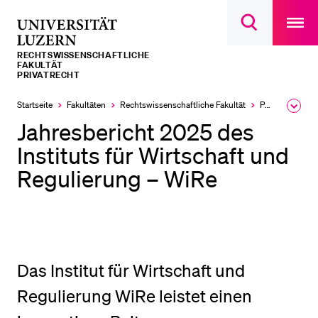
Open
main
Universität
Suchdialog
navigatio
LETZTE SUCHEN
öffnen
overlay
Luzern
RECHTS­­WISSENSCHAFTLICHE
Sie haben noch keine Suche getätigt.
FAKULTÄT
PRIVATRECHT
DIE UNI FÜR…
Startseite
Fakultäten
Rechtswissenschaftliche Fakultät
Professuren
Ausk
Schulklassen und Lehrpersonen
des
Jahresbericht 2025 des
Brea
Studien­interessierte
Men
Instituts für Wirtschaft und
Studierende
Regulierung – WiRe
Forschende
Mitarbeitende
Alumni
Stellensuchende
Das Institut für Wirtschaft und
Förderer
Regulierung WiRe leistet einen
Medien