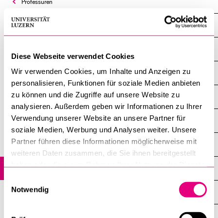
Professuren
Schreiber Markus
BELIEBTE INHALTE
Vorlesungsverzeichnis
Übersicht
Diese Webseite verwendet Cookies
Bibliothek
Wir verwenden Cookies, um Inhalte und Anzeigen zu
News
Sportangebot
personalisieren, Funktionen für soziale Medien anbieten
zu können und die Zugriffe auf unsere Website zu
Menuplan Mensa
Veranstaltungen
analysieren. Außerdem geben wir Informationen zu Ihrer
Anmeldung und Zulassung
Verwendung unserer Website an unsere Partner für
Profil
soziale Medien, Werbung und Analysen weiter. Unsere
Partner führen diese Informationen möglicherweise mit
Mitarbeitende
weiteren Daten zusammen, die Sie ihnen bereitgestellt
haben oder die sie im Rahmen Ihrer Nutzung der Dienste
Studium
gesammelt haben.
Einwilligungsauswahl
Notwendig
Forschung