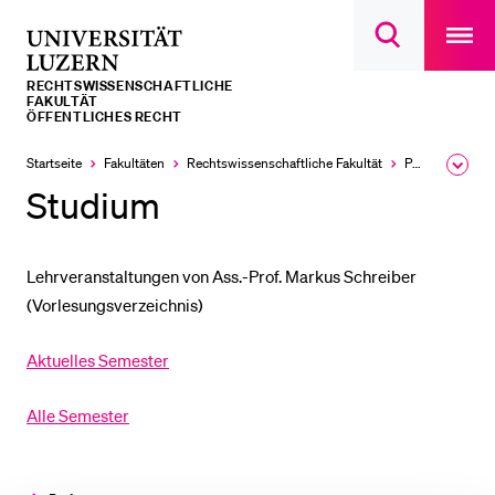
Open
main
Universität
Suchdialog
navigatio
LETZTE SUCHEN
öffnen
overlay
Luzern
RECHTS­­WISSENSCHAFTLICHE
Sie haben noch keine Suche getätigt.
FAKULTÄT
ÖFFENTLICHES RECHT
DIE UNI FÜR…
Startseite
Fakultäten
Rechtswissenschaftliche Fakultät
Professuren
Ausk
Schulklassen und Lehrpersonen
des
Studium
Brea
Studien­interessierte
Men
Studierende
Lehrveranstaltungen von Ass.-Prof. Markus Schreiber
Forschende
(Vorlesungsverzeichnis)
Mitarbeitende
Aktuelles Semester
Alumni
Stellensuchende
Alle Semester
Förderer
Medien