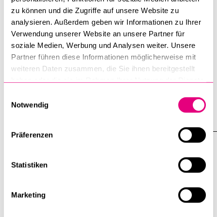
zu können und die Zugriffe auf unsere Website zu
analysieren. Außerdem geben wir Informationen zu Ihrer
Verwendung unserer Website an unsere Partner für
soziale Medien, Werbung und Analysen weiter. Unsere
Partner führen diese Informationen möglicherweise mit
weiteren Daten zusammen, die Sie ihnen bereitgestellt
Die Rechtswissenschaftliche Fakultät
haben oder die sie im Rahmen Ihrer Nutzung der Dienste
stellt sich vor
gesammelt haben.
Einwilligungsauswahl
6. April 2017
Notwendig
Präferenzen
Statistiken
Marketing