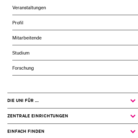
Veranstaltungen
Profil
Mitarbeitende
Studium
Forschung
DIE UNI FÜR ...
ZEIGE
DAS
%1$S
UNTERMENÜ
ZENTRALE EINRICHTUNGEN
ZEIGE
DAS
%1$S
UNTERMENÜ
EINFACH FINDEN
ZEIGE