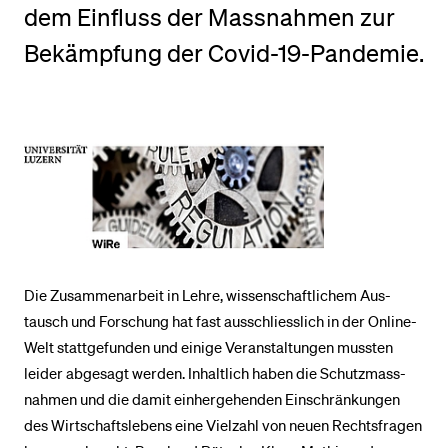
dem Einfluss der Massnahmen zur
Bekämpfung der Covid-19-Pandemie.
BELIEBTE INHALTE
Vorlesungsverzeichnis
Bibliothek
Sportangebot
Menuplan Mensa
Anmeldung und Zulassung
Die Zusammenarbeit in Lehre, wissenschaftlichem Aus­
tausch und Forschung hat fast ausschliesslich in der Online-
Welt stattgefunden und einige Veranstaltungen mussten
leider abgesagt werden. Inhaltlich haben die Schutz­mass­
nahmen und die damit einhergehenden Einschränkungen
des Wirtschaftslebens eine Vielzahl von neuen Rechtsfragen