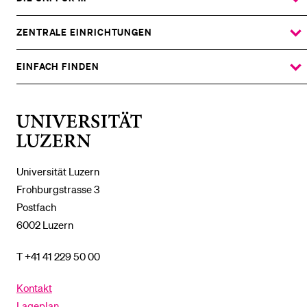
ZEIGE
DAS
%1$S
UNTERMENÜ
ZENTRALE EINRICHTUNGEN
ZEIGE
DAS
%1$S
UNTERMENÜ
EINFACH FINDEN
ZEIGE
DAS
%1$S
UNTERMENÜ
Universität
Luzern
Universität Luzern
Frohburgstrasse 3
Postfach
6002 Luzern
T +41 41 229 50 00
Kontakt
Lageplan