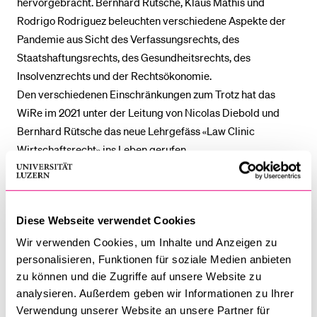
hervorgebracht. Bernhard Rütsche, Klaus Mathis und
Rodrigo Rodriguez beleuchten verschiedene Aspekte der
Pandemie aus Sicht des Ver­fassungs­rechts, des
Staatshaftungsrechts, des Gesundheitsrechts, des
Insolvenzrechts und der Rechtsökonomie.
Den verschiedenen Einschränkungen zum Trotz hat das
WiRe im 2021 unter der Leitung von Nicolas Diebold und
Bernhard Rütsche das neue Lehrgefäss «Law Clinic
Wirtschafts­recht» ins Leben gerufen.
Als erste Forschende der Universität Luzern hat Mira Burri
eine Förderung des Europäischen Forschungsrats (ERC) in
Höhe von 1.6 Mio. Euro erhalten. Sie untersucht damit die
Diese Webseite verwendet Cookies
Auswirkungen des zunehmenden Datenverkehrs auf das
internationale Handels­recht.
Wir verwenden Cookies, um Inhalte und Anzeigen zu
Neben diesen Projekten haben die Mitglieder im Rahmen
personalisieren, Funktionen für soziale Medien anbieten
zu können und die Zugriffe auf unsere Website zu
der fünf Forschungsbereiche des WiRe – Methoden,
analysieren. Außerdem geben wir Informationen zu Ihrer
Unternehmen, Märkte, Sanktionen und Globales –
Verwendung unserer Website an unsere Partner für
verschiedene weitere Themen behandelt.