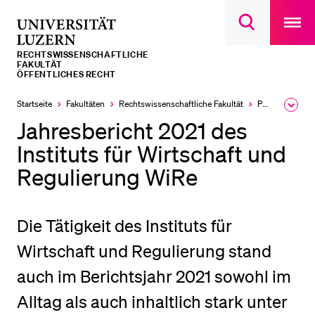
Open
main
Universität
Suchdialog
navigatio
LETZTE SUCHEN
öffnen
overlay
Luzern
RECHTS­­WISSENSCHAFTLICHE
Sie haben noch keine Suche getätigt.
FAKULTÄT
ÖFFENTLICHES RECHT
DIE UNI FÜR…
Startseite
Fakultäten
Rechtswissenschaftliche Fakultät
Professuren
Ausk
Schulklassen und Lehrpersonen
des
Jahresbericht 2021 des
Brea
Studien­interessierte
Men
Instituts für Wirtschaft und
Studierende
Regulierung WiRe
Forschende
Mitarbeitende
Die Tätigkeit des Instituts für
Alumni
Wirtschaft und Regulierung stand
Stellensuchende
auch im Berichtsjahr 2021 sowohl im
Förderer
Alltag als auch inhaltlich stark unter
Medien