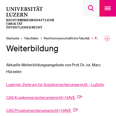
Open
main
Universität
Suchdialog
navigatio
LETZTE SUCHEN
öffnen
overlay
Luzern
RECHTS­­WISSENSCHAFTLICHE
Sie haben noch keine Suche getätigt.
FAKULTÄT
ÖFFENTLICHES RECHT
DIE UNI FÜR…
Startseite
Fakultäten
Rechtswissenschaftliche Fakultät
Professuren
Ausk
Schulklassen und Lehrpersonen
des
Weiterbildung
Brea
Studien­interessierte
Men
Studierende
Aktuelle Weiterbildungsangebote von Prof. Dr. iur. Marc
Forschende
Hürzeler:
Mitarbeitende
Luzerner Zentrum für Sozialversicherungsrecht – LuZeSo
Alumni
Stellensuchende
CAS Krankenversicherungsrecht | HAVE
Förderer
CAS Privatversicherungsrecht | HAVE
Medien