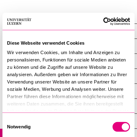
Professuren
BELIEBTE INHALTE
Vorlesungsverzeichnis
Hürzeler Marc
Bibliothek
Diese Webseite verwendet Cookies
Übersicht
Sportangebot
Wir verwenden Cookies, um Inhalte und Anzeigen zu
personalisieren, Funktionen für soziale Medien anbieten
Menuplan Mensa
News
zu können und die Zugriffe auf unsere Website zu
Anmeldung und Zulassung
analysieren. Außerdem geben wir Informationen zu Ihrer
Veranstaltungen
Verwendung unserer Website an unsere Partner für
soziale Medien, Werbung und Analysen weiter. Unsere
Mitarbeitende
Partner führen diese Informationen möglicherweise mit
weiteren Daten zusammen, die Sie ihnen bereitgestellt
Studium
haben oder die sie im Rahmen Ihrer Nutzung der Dienste
gesammelt haben.
Einwilligungsauswahl
Forschung
Notwendig
Weiterbildung