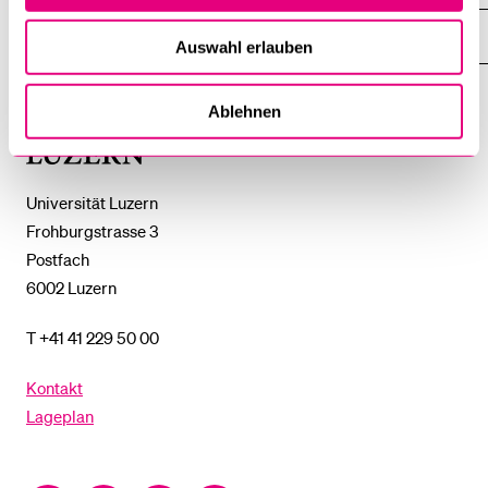
DAS
%1$S
UNTERMENÜ
EINFACH FINDEN
Auswahl erlauben
ZEIGE
DAS
%1$S
UNTERMENÜ
Ablehnen
Universität
Luzern
Universität Luzern
Frohburgstrasse 3
Postfach
6002 Luzern
T +41 41 229 50 00
Kontakt
Lageplan