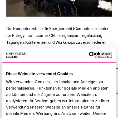
BELIEBTE INHALTE
Vorlesungsverzeichnis
Die Kompetenzstelle für Energierecht (Competence center
Bibliothek
for Energy Law Lucerne, CELL) organisiert regelmässig
Tagungen, Konferenzen und Workshops zu verschiedenen
Sportangebot
Aspekten des Energierechts.
Menuplan Mensa
Alle anzeigen
Anmeldung und Zulassung
Alle
Sektionen
Diese Webseite verwendet Cookies
des
5. Tagung zum Recht und Management der
Akkordeo
Wir verwenden Cookies, um Inhalte und Anzeigen zu
öffnen
Energiewirtschaft
personalisieren, Funktionen für soziale Medien anbieten
zu können und die Zugriffe auf unsere Website zu
analysieren. Außerdem geben wir Informationen zu Ihrer
4. Tagung zum Recht und Management der
Verwendung unserer Website an unsere Partner für
Energiewirtschaft
soziale Medien, Werbung und Analysen weiter. Unsere