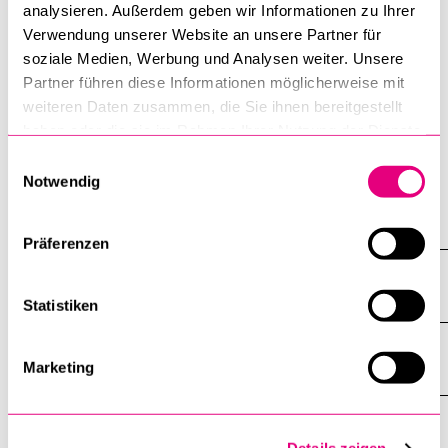
analysieren. Außerdem geben wir Informationen zu Ihrer
Ortsbildschutzes sowie der Förderung nach dem
Verwendung unserer Website an unsere Partner für
Energiegesetz.
soziale Medien, Werbung und Analysen weiter. Unsere
Partner führen diese Informationen möglicherweise mit
Zur Nutzung des Untergrunds durch die Geothermie
weiteren Daten zusammen, die Sie ihnen bereitgestellt
bestehen mehrere Pilotprojekte in der Schweiz. Wichtige
haben oder die sie im Rahmen Ihrer Nutzung der Dienste
Probleme sind die Beteiligung der Betroffenen (Akzeptanz)
gesammelt haben.
Einwilligungsauswahl
sowie haftungs- und versicherungsrechtliche Fragen.
Notwendig
Alle anzeigen
Alle
Präferenzen
Sektionen
des
Projekte
Akkordeo
öffnen
Statistiken
Publikationen
Marketing