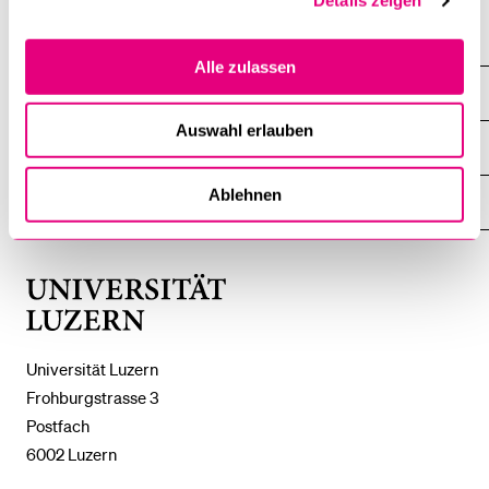
Details zeigen
Alle zulassen
DIE UNI FÜR ...
ZEIGE
DAS
Auswahl erlauben
%1$S
UNTERMENÜ
ZENTRALE EINRICHTUNGEN
ZEIGE
DAS
%1$S
Ablehnen
UNTERMENÜ
EINFACH FINDEN
ZEIGE
DAS
%1$S
UNTERMENÜ
Universität
Luzern
Universität Luzern
Frohburgstrasse 3
Postfach
6002 Luzern