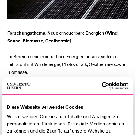
BELIEBTE INHALTE
Vorlesungsverzeichnis
Forschungsthema: Neue erneuerbare Energien (Wind,
Bibliothek
Sonne, Biomasse, Geothermie)
Sportangebot
Im Bereich neue erneuerbare Energien befasst sich der
Menuplan Mensa
Lehrstuhl mit Windenergie, Photovoltaik, Geothermie sowie
Anmeldung und Zulassung
Biomasse.
Bei der Nutzung von Windenergie steht neben
raumplanerischen Aspekten vor allem der
Interessenskonflikt mit dem Umwelt- und dem
Diese Webseite verwendet Cookies
Landschaftsschutz im Vordergrund.
Wir verwenden Cookies, um Inhalte und Anzeigen zu
personalisieren, Funktionen für soziale Medien anbieten
Das Recht der Photovoltaik umfasst insbesondere Fragen
zu können und die Zugriffe auf unsere Website zu
des öffentlichen Baurechts, des Denkmal- und