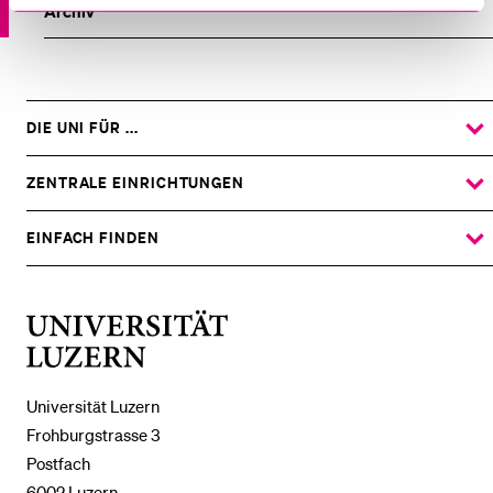
Archiv
DIE UNI FÜR ...
ZEIGE
DAS
%1$S
UNTERMENÜ
ZENTRALE EINRICHTUNGEN
ZEIGE
DAS
%1$S
UNTERMENÜ
EINFACH FINDEN
ZEIGE
DAS
%1$S
UNTERMENÜ
Universität
Luzern
Universität Luzern
Frohburgstrasse 3
Postfach
6002 Luzern