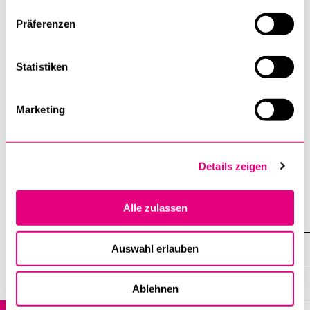
herausfordert! Es ist keine Anmeldung erforderlich.
Präferenzen
Veranstaltungsflyer
Obwaldner Institut für Justizforschung an der Universität
Statistiken
Luzern (IJF)
UNSER RECHT
Marketing
Details zeigen
Rechtswissenschaftliche Fakultät
Alle zulassen
Girsberger Daniel
Veranstaltungen
Auswahl erlauben
Agenda
Ablehnen