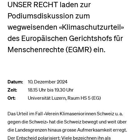
UNSER RECHT laden zur
Podiumsdiskussion zum
BELIEBTE INHALTE
wegweisenden «Klimaschutzurteil»
Vorlesungsverzeichnis
des Europäischen Gerichtshofs für
Bibliothek
Menschenrechte (EGMR) ein.
Sportangebot
Menuplan Mensa
Anmeldung und Zulassung
Datum:
10. Dezember 2024
Zeit:
18.15 Uhr bis 19.30 Uhr
Ort:
Universität Luzern, Raum HS 5 (EG)
Das Urteil im Fall «Verein Klimaseniorinnen Schweiz u. a.
gegen die Schweiz» hat die Schweiz bewegt und weit über
die Landesgrenzen hinaus grosse Aufmerksamkeit erregt.
Der Entscheid polarisiert: Viele bezeichnen ihn als