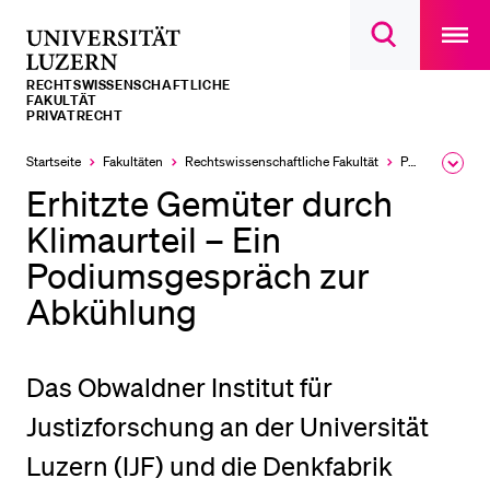
Open
main
Universität
Suchdialog
navigatio
LETZTE SUCHEN
öffnen
overlay
Luzern
RECHTS­­WISSENSCHAFTLICHE
Sie haben noch keine Suche getätigt.
FAKULTÄT
PRIVATRECHT
DIE UNI FÜR…
Startseite
Fakultäten
Rechtswissenschaftliche Fakultät
Professuren
Ausk
Schulklassen und Lehrpersonen
des
Erhitzte Gemüter durch
Brea
Studien­interessierte
Men
Klimaurteil – Ein
Studierende
Podiumsgespräch zur
Forschende
Abkühlung
Mitarbeitende
Alumni
Das Obwaldner Institut für
Stellensuchende
Justizforschung an der Universität
Förderer
Luzern (IJF) und die Denkfabrik
Medien