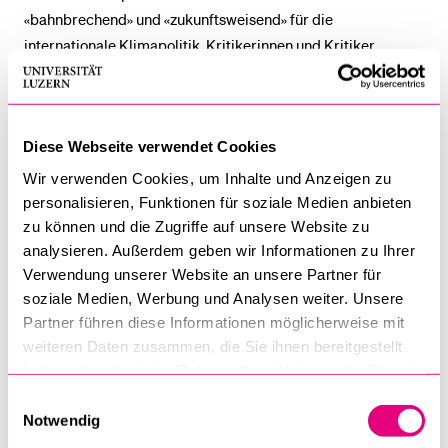
«bahnbrechend» und «zukunftsweisend» für die
internationale Klimapolitik. Kritikerinnen und Kritiker
hingegen sehen methodische Schwächen und werfen dem
EGMR «richterlichen Aktivismus» vor. Sie argumentieren,
dass die Grenzen der Auslegung und Weiterentwicklung der
Diese Webseite verwendet Cookies
Europäischen Menschenrechtskonvention (EMRK)
überschritten worden seien.
Wir verwenden Cookies, um Inhalte und Anzeigen zu
personalisieren, Funktionen für soziale Medien anbieten
Im Rahmen der Podiumsdiskussion analysieren Expertinnen
zu können und die Zugriffe auf unsere Website zu
und Experten aus der Rechtswissenschaft die juristischen
analysieren. Außerdem geben wir Informationen zu Ihrer
Verwendung unserer Website an unsere Partner für
und gesellschaftlichen Implikationen dieses Urteils. Dabei
soziale Medien, Werbung und Analysen weiter. Unsere
stehen die Kritikpunkte, die Folgen für den Klimaschutz
Partner führen diese Informationen möglicherweise mit
sowie die Frage im Fokus, wie weit Richterinnen und Richter
weiteren Daten zusammen, die Sie ihnen bereitgestellt
das Recht weiterentwickeln dürfen.
haben oder die sie im Rahmen Ihrer Nutzung der Dienste
gesammelt haben.
Einwilligungsauswahl
Seien Sie dabei und beteiligen Sie sich an einer spannenden
Notwendig
Debatte, die unser Verständnis von Recht und Klimaschutz