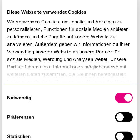
gesucht. Nach Herausarbeitung von Grundproblemen des
Diese Webseite verwendet Cookies
materiellen und formellen Verwaltungsstrafrechts aus Sicht
Wir verwenden Cookies, um Inhalte und Anzeigen zu
der Wissenschaft folgt die Perspektive der Praxis, wobei
personalisieren, Funktionen für soziale Medien anbieten
zwei Strafverfolger, ein Strafverteidiger sowie ein Richter
zu können und die Zugriffe auf unsere Website zu
des Bundes­straf­ge­richts vom rechtlich anspruchsvollen
analysieren. Außerdem geben wir Informationen zu Ihrer
Umgang mit dem Verwaltungsstrafgesetz berichten und
Verwendung unserer Website an unsere Partner für
ausführliche Ansätze für die Bewältigung der
soziale Medien, Werbung und Analysen weiter. Unsere
angesprochenen Probleme entwickeln.
Partner führen diese Informationen möglicherweise mit
weiteren Daten zusammen, die Sie ihnen bereitgestellt
Gemeinsam mit:
haben oder die sie im Rahmen Ihrer Nutzung der Dienste
Marcel Alexander Niggli/Stefan Maeder
gesammelt haben.
Einwilligungsauswahl
André Haiböck
Notwendig
Michael Burri
Friedrich Frank
Präferenzen
Andreas J. Keller
Förderung:
Statistiken