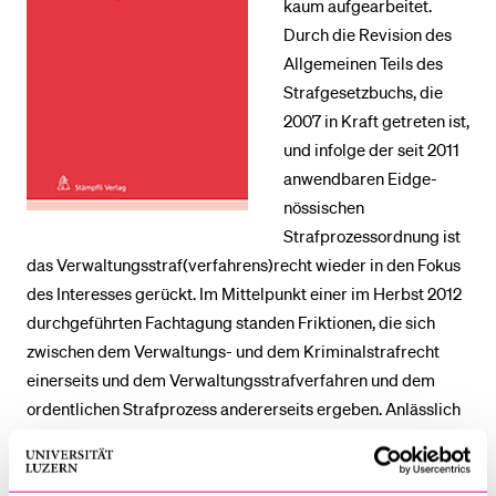
kaum aufgearbeitet.
Durch die Re­vi­sion des
BELIEBTE INHALTE
Allgemeinen Teils des
Strafgesetzbuchs, die
Vorlesungsverzeichnis
2007 in Kraft getreten ist,
Bibliothek
und infolge der seit 2011
anwendbaren Eid­ge­
Sportangebot
nössischen
Menuplan Mensa
Strafprozessordnung ist
Anmeldung und Zulassung
das Ver­wal­tungs­straf­(ver­fah­rens)­recht wieder in den Fokus
des Interesses gerückt. Im Mittelpunkt einer im Herbst 2012
durchgeführten Fachtagung standen Friktionen, die sich
zwischen dem Verwaltungs- und dem Kriminalstrafrecht
einerseits und dem Ver­wal­tungs­straf­ver­fah­ren und dem
ordentlichen Strafprozess andererseits ergeben. Anlässlich
dieser ersten Tagung zum Verwaltungsstrafrecht sind
Vertreter aus Wissenschaft und Praxis gemeinsam zu Wort
gekommen und haben nach Antworten auf offenen Fragen