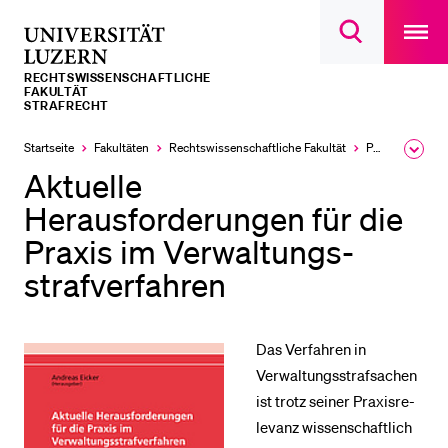
Open
main
Universität
Suchdialog
navigatio
LETZTE SUCHEN
öffnen
overlay
Luzern
RECHTS­­WISSENSCHAFTLICHE
Sie haben noch keine Suche getätigt.
FAKULTÄT
STRAFRECHT
DIE UNI FÜR…
Startseite
Fakultäten
Rechtswissenschaftliche Fakultät
Professuren
Ausk
Schulklassen und Lehrpersonen
des
Aktuelle
Brea
Studien­interessierte
Men
Herausforderungen für die
Studierende
Praxis im Verwaltungs-
Forschende
strafverfahren
Mitarbeitende
Alumni
Das Verfahren in
Stellensuchende
Verwaltungsstrafsachen
ist trotz seiner Praxis­re­
Förderer
le­vanz wissenschaftlich
Medien