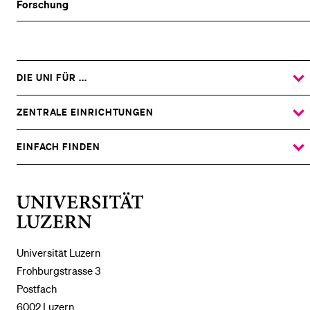
Forschung
DIE UNI FÜR ...
ZEIGE
DAS
%1$S
UNTERMENÜ
ZENTRALE EINRICHTUNGEN
ZEIGE
DAS
%1$S
UNTERMENÜ
EINFACH FINDEN
ZEIGE
DAS
%1$S
UNTERMENÜ
Universität
Luzern
Universität Luzern
Frohburgstrasse 3
Postfach
6002 Luzern