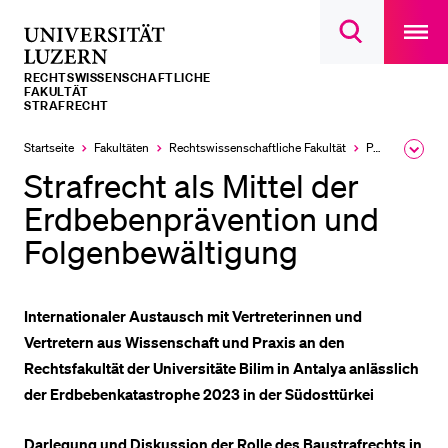
Open
main
Universität
Suchdialog
navigatio
LETZTE SUCHEN
öffnen
overlay
Luzern
RECHTS­­WISSENSCHAFTLICHE
Sie haben noch keine Suche getätigt.
FAKULTÄT
STRAFRECHT
DIE UNI FÜR…
Startseite
Fakultäten
Rechtswissenschaftliche Fakultät
Professuren
Ausk
Schulklassen und Lehrpersonen
des
Strafrecht als Mittel der
Brea
Studien­interessierte
Men
Erdbebenprävention und
Studierende
Folgenbewältigung
Forschende
Mitarbeitende
Internationaler Austausch mit Vertreterinnen und
Alumni
Vertretern aus Wissenschaft und Praxis an den
Rechtsfakultät der Universitäte Bilim in Antalya anlässlich
Stellensuchende
der Erdbebenkatastrophe 2023 in der Südosttürkei
Förderer
Medien
Darlegung und Diskussion der Rolle des Baustrafrechts in