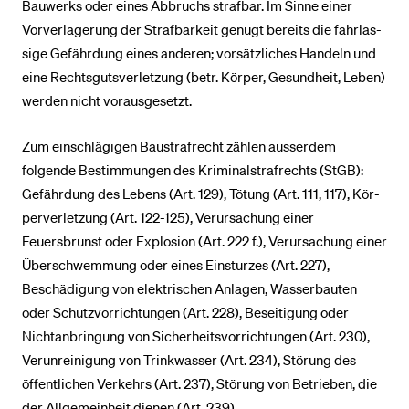
Bauwerks oder eines Ab­bruchs strafbar. Im Sinne einer
Vorverlagerung der Strafbarkeit genügt bereits die fahr­läs­
sige Gefährdung eines anderen; vorsätzliches Handeln und
eine Rechts­guts­ver­letzung (betr. Körper, Gesundheit, Leben)
werden nicht vorausgesetzt.
Zum einschlägigen Baustrafrecht zählen ausserdem
folgende Bestimmungen des Kri­mi­nal­straf­rechts (StGB):
Gefährdung des Lebens (Art. 129), Tötung (Art. 111, 117), Kör­
per­ver­letzung (Art. 122-125), Ver­ur­sachung einer
Feuersbrunst oder Explosion (Art. 222 f.), Ver­ur­sachung einer
Überschwemmung oder eines Einsturzes (Art. 227),
Beschädigung von elek­trischen Anlagen, Wasserbauten
oder Schutzvorrichtungen (Art. 228), Be­sei­ti­gung oder
Nichtanbringung von Sicherheitsvorrichtungen (Art. 230),
Verunreinigung von Trink­was­ser (Art. 234), Störung des
öffentlichen Verkehrs (Art. 237), Störung von Be­trie­ben, die
der Allgemeinheit dienen (Art. 239).