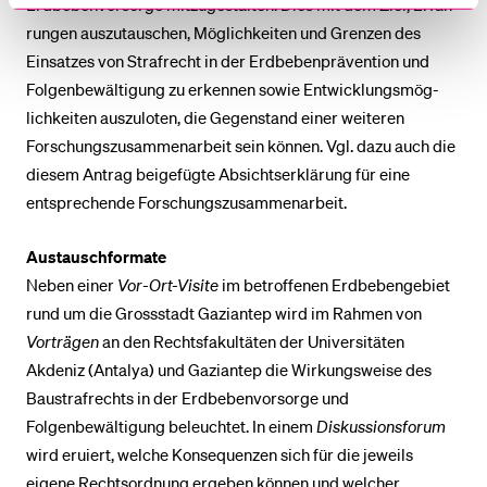
Erdbebenvorsorge mitzugestalten. Dies mit dem Ziel, Er­fah­
run­gen auszutauschen, Möglich­keiten und Grenzen des
Einsatzes von Strafrecht in der Erd­be­ben­prä­ven­tion und
Folgenbewältigung zu erkennen sowie Ent­wick­lungs­mög­
lich­kei­ten auszuloten, die Gegenstand einer weiteren
Forschungszusammenarbeit sein können. Vgl. dazu auch die
diesem Antrag beigefügte Ab­sichts­erklärung für eine
entsprechende Forschungszusammenarbeit.
Austauschformate
Neben einer
Vor-Ort-Visite
im betroffenen Erdbebengebiet
rund um die Grossstadt Gaziantep wird im Rahmen von
Vorträgen
an den Rechtsfakultäten der Universitäten
Akdeniz (Antalya) und Gaziantep die Wirkungsweise des
Baustrafrechts in der Erd­be­ben­vor­sor­ge und
Folgenbewältigung beleuchtet. In einem
Diskussionsforum
wird eruiert, welche Konsequenzen sich für die jeweils
eigene Rechtsordnung ergeben können und welcher