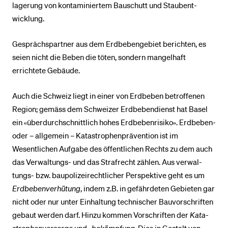
la­gerung von kontaminiertem Bauschutt und Staub­ent­
wicklung.
Gesprächspartner aus dem Erdbebengebiet berichten, es
seien nicht die Beben die töten, sondern mangelhaft
errichtete Gebäude.
Auch die Schweiz liegt in einer von Erdbeben betroffenen
Region; gemäss dem Schwei­zer Erd­be­ben­dienst hat Basel
ein «überdurchschnittlich hohes Erdbebenrisiko». Erd­be­ben-
oder – allgemein – Katastrophenprävention ist im
Wesentlichen Auf­ga­be des öffent­lichen Rechts zu dem auch
das Ver­waltungs- und das Strafrecht zählen. Aus ver­wal­
tungs- bzw. bau­poli­zei­recht­­licher Perspektive geht es um
Erdbebenverhütung
, indem z.B. in ge­fähr­de­ten Gebieten gar
nicht oder nur unter Einhaltung tech­nischer Bau­vor­schriften
gebaut wer­den darf. Hinzu kommen Vorschriften der
Kata­