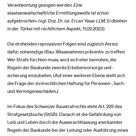
Ver­antwortung gezogen werden. Eine
staatsanwaltschaftliche Ermittlungswelle ist schon
aufgebrochen» (vgl. Doz. Dr. iur. Ercan Yasar LLM, Erdbeben
in der Türkei mit rechtlichem Aspekt, 11.02.2023).
Die drohenden
repressiven
Folgen sind zugleich Anreiz
dafür, notwendige (Bau-)Mass­nah­men
präventiv
zu treffen:
Wer Strafe fürchten muss, wird sich eher bemühen, die
Regeln der Baukunde zwecks Erbebenvorsorge und -
sicherung einzuhalten. (Auf einer weiteren Ebene stellt sich
die Frage der zivilrechtlichen Haftung für Personen-, Sach-
und Ver­mö­gens­schäden.)
Im Fokus des Schweizer Baustrafrechts steht Art. 229 des
Strafgesetzbuchs (StGB). Danach ist die Gefährdung von
Leib und Leben durch die Ausserachtlassung aner­kannter
Regeln der Baukunde bei der Leitung oder Ausführung eines