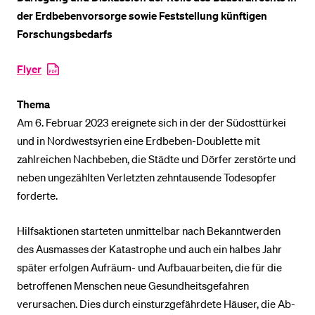
der Erdbebenvorsorge sowie Feststellung künftigen
Forschungsbedarfs
BELIEBTE INHALTE
Vorlesungsverzeichnis
Flyer
Bibliothek
Thema
Sportangebot
Am 6. Februar 2023 ereignete sich in der der Südosttürkei
Menuplan Mensa
und in Nordwestsyrien eine Erd­beben-Doub­let­te mit
zahlreichen Nachbeben, die Städte und Dörfer zerstörte und
Anmeldung und Zulassung
neben ungezählten Verletzten zehntausende Todesopfer
forderte.
Hilfsaktionen starteten unmittelbar nach Bekanntwerden
des Ausmasses der Kata­stro­phe und auch ein halbes Jahr
später erfolgen Aufräum- und Aufbauarbeiten, die für die
be­trof­fenen Menschen neue Gesund­heits­ge­fahren
verursachen. Dies durch ein­sturz­ge­fähr­de­te Häuser, die Ab­