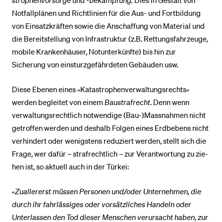
strophenvorsorge
und
-bekämpfung.
Dies in Gestalt von
Notfallplänen und Richtlinien für die Aus- und Fortbildung
von Einsatzkräften sowie die Anschaffung von Material und
die Be­reit­stel­lung von Infrastruktur (z.B. Ret­tungs­­­fahr­zeu­ge,
mobile Kranken­häuser, Notunterkünfte) bis hin zur
Sicherung von ein­sturz­ge­fähr­de­ten Gebäuden usw.
Diese Ebenen eines «Katastrophenverwaltungsrechts»
werden begleitet von einem
Bau­strafrecht
. Denn wenn
verwaltungsrechtlich notwendige (Bau-)Massnahmen nicht
ge­trof­fen werden und deshalb Folgen eines Erdbebens nicht
verhindert oder wenigstens re­­du­­ziert werden, stellt sich die
Frage, wer dafür – strafrechtlich – zur Verant­wortung zu zie­
hen ist, so aktuell auch in der Türkei:
«
Zuallererst müssen Personen und/oder Unternehmen, die
durch ihr fahrlässiges oder vorsätzliches Handeln oder
Unterlassen den Tod dieser Menschen verursacht haben, zur