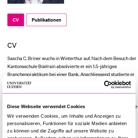
BELIEBTE INHALTE
CV
Publikationen
Vorlesungsverzeichnis
Bibliothek
CV
Sportangebot
Sascha C. Briner wuchs in Winterthur auf. Nach dem Besuch der
Menuplan Mensa
Kantonsschule Büelrain absolvierte er ein 1.5-jähriges
Anmeldung und Zulassung
Branchenpraktikum bei einer Bank. Anschliessend studierte er
an der ZHAW School of Management and Law sowie an der
Universität Luzern, wo er 2018 den Master of Law erwarb. Seine
berufliche Stationen führten ihn zu einer internationalen
Wirtschafts­kanzlei in Zürich, an das Bezirksgericht Zürich sowie
Diese Webseite verwendet Cookies
zu einer Versicherung, bei der er als Projekt­leiter und
Wir verwenden Cookies, um Inhalte und Anzeigen zu
Fachcoach Vertragsrecht tätig war. Anschliessend erwarb er
personalisieren, Funktionen für soziale Medien anbieten
das Anwaltspatent des Kantons Zürich.
zu können und die Zugriffe auf unsere Website zu