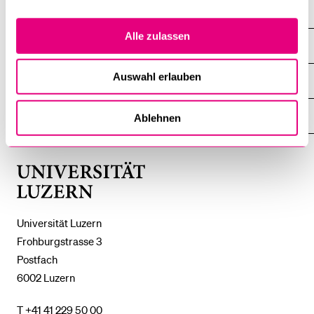
Alle zulassen
DIE UNI FÜR ...
ZEIGE
DAS
%1$S
Auswahl erlauben
UNTERMENÜ
ZENTRALE EINRICHTUNGEN
ZEIGE
DAS
%1$S
UNTERMENÜ
EINFACH FINDEN
Ablehnen
ZEIGE
DAS
%1$S
UNTERMENÜ
Universität
Luzern
Universität Luzern
Frohburgstrasse 3
Postfach
6002 Luzern
T +41 41 229 50 00