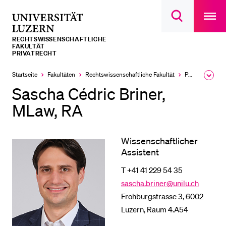
Open
main
Universität
Suchdialog
navigatio
LETZTE SUCHEN
öffnen
overlay
Luzern
RECHTS­­WISSENSCHAFTLICHE
Sie haben noch keine Suche getätigt.
FAKULTÄT
PRIVATRECHT
DIE UNI FÜR…
Startseite
Fakultäten
Rechtswissenschaftliche Fakultät
Professuren
Ausk
Schulklassen und Lehrpersonen
des
Sascha Cédric Briner,
Brea
Studien­interessierte
Men
MLaw, RA
Studierende
Forschende
Wissenschaftlicher
Assistent
Mitarbeitende
T +41 41 229 54 35
Alumni
sascha.briner@unilu.ch
Stellensuchende
Frohburgstrasse 3, 6002
Förderer
Luzern, Raum 4.A54
Medien