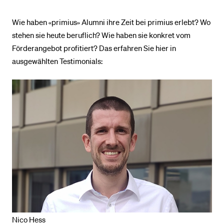
Wie haben «primius» Alumni ihre Zeit bei primius erlebt? Wo
BELIEBTE INHALTE
stehen sie heute beruflich? Wie haben sie konkret vom
Vorlesungsverzeichnis
Förderangebot profitiert? Das erfahren Sie hier in
ausgewählten Testimonials:
Bibliothek
Sportangebot
Menuplan Mensa
Anmeldung und Zulassung
Nico Hess