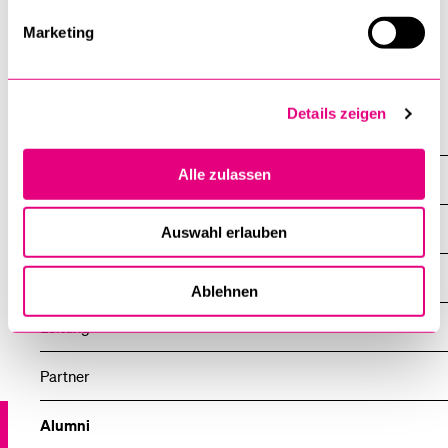
Marketing
Thierry Urwyler
Details zeigen
KarriereJUS
Alle zulassen
primius
Übersicht
Auswahl erlauben
Über primius
Ablehnen
Leitung
Partner
Alumni