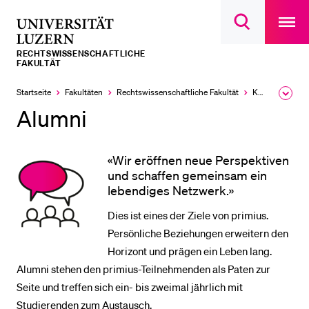
Open
main
Universität
Suchdialog
navigatio
LETZTE SUCHEN
öffnen
overlay
Luzern
RECHTS­­WISSENSCHAFTLICHE
Sie haben noch keine Suche getätigt.
FAKULTÄT
DIE UNI FÜR…
Startseite
Fakultäten
Rechtswissenschaftliche Fakultät
KarriereJUS
Ausk
des
Alumni
Schulklassen und Lehrpersonen
Brea
Men
Studien­interessierte
«Wir eröffnen neue Perspektiven
Studierende
und schaffen gemeinsam ein
Forschende
lebendiges Netzwerk.»
Mitarbeitende
Dies ist eines der Ziele von primius.
Persönliche Beziehungen erweitern den
Alumni
Horizont und prägen ein Leben lang.
Stellensuchende
Alumni stehen den primius-Teilnehmenden als Paten zur
Förderer
Seite und treffen sich ein- bis zweimal jährlich mit
Studierenden zum Austausch.
Medien