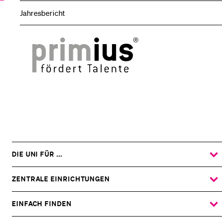
Jahresbericht
primius
DIE UNI FÜR ...
ZEIGE
DAS
%1$S
UNTERMENÜ
ZENTRALE EINRICHTUNGEN
ZEIGE
DAS
%1$S
UNTERMENÜ
EINFACH FINDEN
ZEIGE
DAS
%1$S