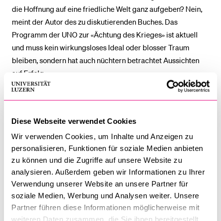
die Hoffnung auf eine friedliche Welt ganz aufgeben? Nein,
meint der Autor des zu diskutierenden Buches. Das
Programm der UNO zur «Ächtung des Krieges» ist aktuell
und muss kein wirkungsloses Ideal oder blosser Traum
bleiben, sondern hat auch nüchtern betrachtet Aussichten
auf Erfolg.
Wie werden Gesellschaften «friedenstüchtig»? Braucht es
militärische Verteidigungsfähigkeiten und, wenn ja, welche?
Wie müssten eine internationale Ordnung und
Diese Webseite verwendet Cookies
Sicherheitsarchitektur aussehen, die weder naiv-pazifistisch
noch kriegstreiberisch sind? Welche Rolle könnte oder sollte
Wir verwenden Cookies, um Inhalte und Anzeigen zu
personalisieren, Funktionen für soziale Medien anbieten
hierbei der Schweiz zukünftig zukommen? Und welche
zu können und die Zugriffe auf unsere Website zu
Verantwortung tragen schon jetzt Akteur:innen aus Religion,
analysieren. Außerdem geben wir Informationen zu Ihrer
Wirtschaft und Politik?
Verwendung unserer Website an unsere Partner für
soziale Medien, Werbung und Analysen weiter. Unsere
Das Buch:
Partner führen diese Informationen möglicherweise mit
weiteren Daten zusammen, die Sie ihnen bereitgestellt