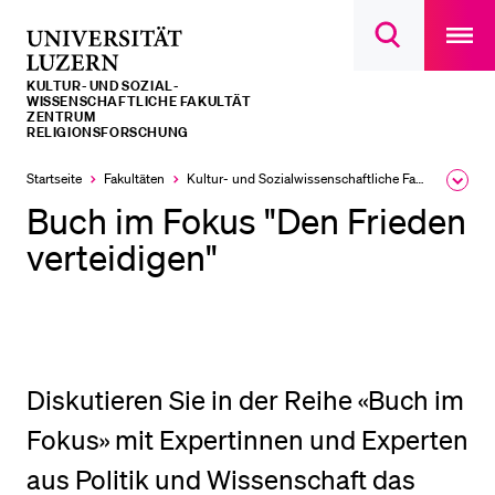
Open
main
Universität
Suchdialog
navigatio
LETZTE SUCHEN
öffnen
overlay
Luzern
KULTUR- UND SOZIAL­­­
Sie haben noch keine Suche getätigt.
WISSENSCHAFTLICHE FAKULTÄT
ZENTRUM
RELIGIONSFORSCHUNG
DIE UNI FÜR…
Startseite
Fakultäten
Kultur- und Sozial­­wissenschaftliche Fakultät
Ausk
Schulklassen und Lehrpersonen
des
Buch im Fokus "Den Frieden
Brea
Studien­interessierte
Men
verteidigen"
Studierende
Forschende
Mitarbeitende
Alumni
Diskutieren Sie in der Reihe «Buch im
Stellensuchende
Fokus» mit Expertinnen und Experten
Förderer
aus Politik und Wissenschaft das
Medien