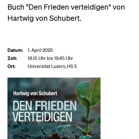
Buch "Den Frieden verteidigen" von
Hartwig von Schubert.
BELIEBTE INHALTE
Vorlesungsverzeichnis
Bibliothek
Datum:
1. April 2025
Sportangebot
Zeit:
18.15 Uhr bis 19.45 Uhr
Menuplan Mensa
Ort:
Universität Luzern, HS 5
Anmeldung und Zulassung