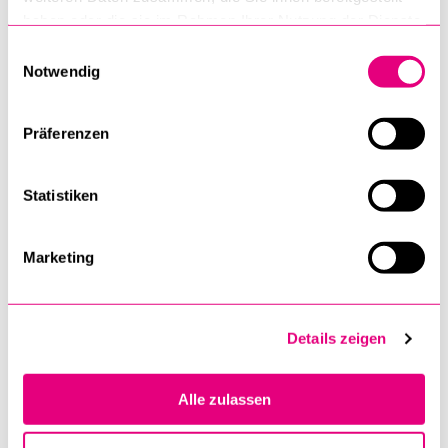
Hartwig von Schubert:
haben oder die sie im Rahmen Ihrer Nutzung der Dienste
Den Frieden verteidigen.
gesammelt haben.
Einwilligungsauswahl
Stuttgart: Kohlhammer 2024, 175 Seiten.
Notwendig
Mitwirkende:
Präferenzen
Damian Müller
Ständerat des Kantons Luzern
Statistiken
Cora Alder
Doktorandin, Department of International Relations,
Marketing
London School of Economics and Political Science (LSE)
und Senior Program Officer, Center for Security
Studies, ETH
Details zeigen
Laurent Goetschel
Professor für Politikwissenschaft an der Universität
Alle zulassen
Basel und Direktor der Schweizerischen