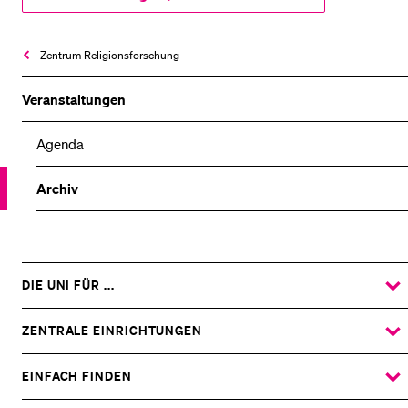
Zentrum Religionsforschung
Veranstaltungen
Agenda
Archiv
DIE UNI FÜR ...
ZEIGE
DAS
%1$S
UNTERMENÜ
ZENTRALE EINRICHTUNGEN
ZEIGE
DAS
%1$S
UNTERMENÜ
EINFACH FINDEN
ZEIGE
DAS