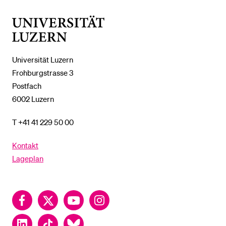
%1$S
UNTERMENÜ
Universität
Luzern
Universität Luzern
Frohburgstrasse 3
Postfach
6002 Luzern
T +41 41 229 50 00
Kontakt
Lageplan
Facebook
Twitter
YouTube
Instagram
LinkedIn
TikTok
Bluesky