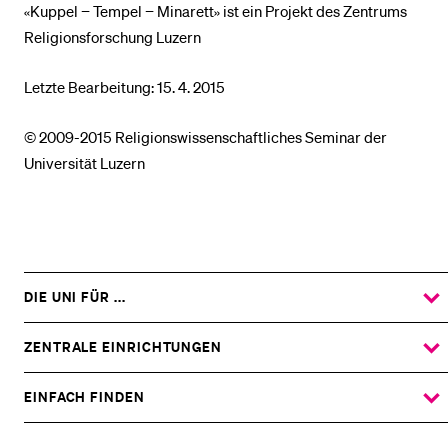
«Kuppel − Tempel − Minarett» ist ein Projekt des Zentrums
Religionsforschung Luzern
Letzte Bearbeitung: 15. 4. 2015
© 2009-2015 Religionswissenschaftliches Seminar der
Universität Luzern
DIE UNI FÜR ...
ZEIGE
DAS
%1$S
UNTERMENÜ
ZENTRALE EINRICHTUNGEN
ZEIGE
DAS
%1$S
UNTERMENÜ
EINFACH FINDEN
ZEIGE
DAS
%1$S
UNTERMENÜ