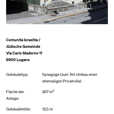
BELIEBTE INHALTE
Vorlesungsverzeichnis
Bibliothek
Comunità Israelita /
Sportangebot
Jüdische Gemeinde
Menuplan Mensa
Via Carlo Maderno 11
Anmeldung und Zulassung
6900 Lugano
Gebäudetyp:
Synagoge (zum Teil Umbau einer
ehemaligen Privatvilla)
2
Fläche der
267 m
Anlage:
Gebäudehöhe:
12,5 m