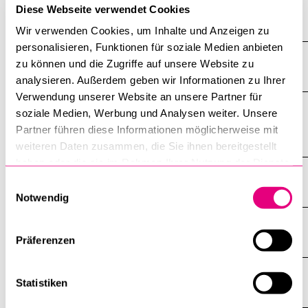
Diese Webseite verwendet Cookies
Alle anzeigen
Wir verwenden Cookies, um Inhalte und Anzeigen zu
Alle
Sektionen
personalisieren, Funktionen für soziale Medien anbieten
des
Lage
zu können und die Zugriffe auf unsere Website zu
Akkordeo
öffnen
analysieren. Außerdem geben wir Informationen zu Ihrer
Verwendung unserer Website an unsere Partner für
soziale Medien, Werbung und Analysen weiter. Unsere
Baugeschichte und Grund der
Sichtbarmachung
Partner führen diese Informationen möglicherweise mit
weiteren Daten zusammen, die Sie ihnen bereitgestellt
haben oder die sie im Rahmen Ihrer Nutzung der Dienste
Gesicht zum Gebäude
gesammelt haben.
Einwilligungsauswahl
Notwendig
Nachbarschaft und Konflikte
Präferenzen
Religiöse Tradition
Statistiken