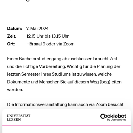
BELIEBTE INHALTE
Datum:
Vorlesungsverzeichnis
7. Mai 2024
Zeit:
12.15 Uhr bis 13.15 Uhr
Bibliothek
Ort:
Hörsaal 9 oder via Zoom
Sportangebot
Einen Bachelorstudiengang abzuschliessen braucht Zeit -
Menuplan Mensa
und die richtige Vorbereitung. Wichtig für die Planung der
Anmeldung und Zulassung
letzten Semester Ihres Studiums ist zu wissen, welche
Dokumente und Menschen Sie auf diesem Weg (beg)leiten
werden.
Die Informationsveranstaltung kann auch via Zoom besucht
werden.
Hier geht's zum Link
.
Meeting-ID: 618 1254 0918