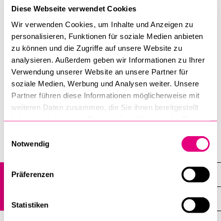
Kenncode: 336648
Diese Webseite verwendet Cookies
Wir verwenden Cookies, um Inhalte und Anzeigen zu
Sämtliche Informationen zum Studienabschluss finden Sie
personalisieren, Funktionen für soziale Medien anbieten
hier:
zu können und die Zugriffe auf unsere Website zu
analysieren. Außerdem geben wir Informationen zu Ihrer
Dokumente zum Abschlussverfahren
Verwendung unserer Website an unsere Partner für
soziale Medien, Werbung und Analysen weiter. Unsere
Reglemente-Seite
Partner führen diese Informationen möglicherweise mit
weiteren Daten zusammen, die Sie ihnen bereitgestellt
Kultur- und Sozialwissenschaftliche Fakultät
haben oder die sie im Rahmen Ihrer Nutzung der Dienste
gesammelt haben.
Einwilligungsauswahl
Notwendig
Veranstaltungen
Vergangene Veranstaltungen
Präferenzen
Übersicht
Statistiken