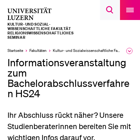
Open
main
Universität
Suchdialog
navigatio
LETZTE SUCHEN
öffnen
overlay
Luzern
KULTUR- UND SOZIAL­­­
Sie haben noch keine Suche getätigt.
WISSENSCHAFTLICHE FAKULTÄT
RELIGIONSWISSENSCHAFTLICHES
SEMINAR
DIE UNI FÜR…
Startseite
Fakultäten
Kultur- und Sozial­­wissenschaftliche Fakultät
Ausk
Schulklassen und Lehrpersonen
des
Informationsveranstaltung
Brea
Studien­interessierte
Men
zum
Studierende
Bachelorabschlussverfahre
Forschende
n HS24
Mitarbeitende
Alumni
Ihr Abschluss rückt näher? Unsere
Stellensuchende
Studienberaterinnen bereiten Sie mit
Förderer
wichtigen Infos darauf vor.
Medien