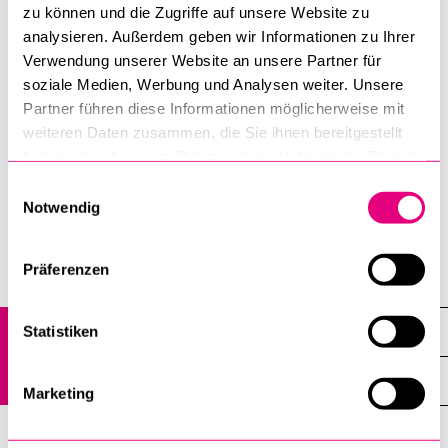
hier:
Dokumente zum Abschlussverfahren
zu können und die Zugriffe auf unsere Website zu
analysieren. Außerdem geben wir Informationen zu Ihrer
Zu den Reglementen:
Reglemente, Merkblätter, Formulare -
Verwendung unserer Website an unsere Partner für
Universität Luzern (unilu.ch)
soziale Medien, Werbung und Analysen weiter. Unsere
Partner führen diese Informationen möglicherweise mit
(Diese Informationsveranstaltung wird jedes Semester
weiteren Daten zusammen, die Sie ihnen bereitgestellt
haben oder die sie im Rahmen Ihrer Nutzung der Dienste
einmal durchgeführt.)
gesammelt haben.
Einwilligungsauswahl
Notwendig
Kultur- und Sozialwissenschaftliche Fakultät
Präferenzen
Philosophisches Seminar
Veranstaltungen
Statistiken
Agenda
Marketing
Forschungskolloquium