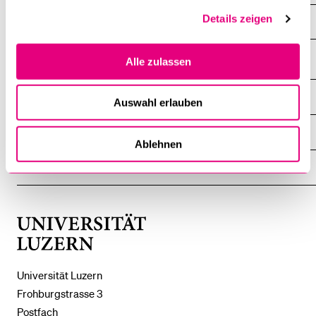
Details zeigen
Archiv
Alle zulassen
DIE UNI FÜR ...
Auswahl erlauben
ZEIGE
DAS
%1$S
UNTERMENÜ
ZENTRALE EINRICHTUNGEN
ZEIGE
Ablehnen
DAS
%1$S
UNTERMENÜ
EINFACH FINDEN
ZEIGE
DAS
%1$S
UNTERMENÜ
Universität
Luzern
Universität Luzern
Frohburgstrasse 3
Postfach