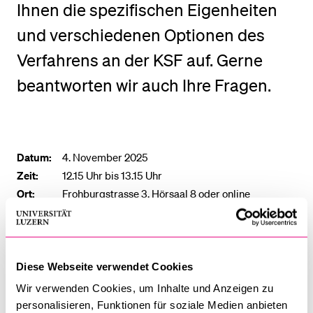
Ihnen die spezifischen Eigenheiten
und verschiedenen Optionen des
BELIEBTE INHALTE
Verfahrens an der KSF auf. Gerne
Vorlesungsverzeichnis
beantworten wir auch Ihre Fragen.
Bibliothek
Sportangebot
Menuplan Mensa
Datum:
4. November 2025
Anmeldung und Zulassung
Zeit:
12.15 Uhr bis 13.15 Uhr
Ort:
Frohburgstrasse 3, Hörsaal 8 oder online
Die Verantaltung findet hybrid statt: vor Ort sowie online.
Hier geht's zum Link
(Meeting-ID: 699 0814 5055
Kenncode: 732715)
Diese Webseite verwendet Cookies
Wir verwenden Cookies, um Inhalte und Anzeigen zu
Sämtliche Informationen zum Studienabschluss finden Sie
personalisieren, Funktionen für soziale Medien anbieten