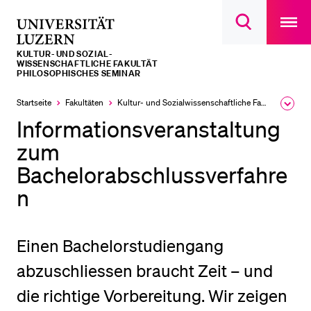
Open
main
Universität
Suchdialog
navigatio
LETZTE SUCHEN
öffnen
overlay
Luzern
KULTUR- UND SOZIAL­­­
Sie haben noch keine Suche getätigt.
WISSENSCHAFTLICHE FAKULTÄT
PHILOSOPHISCHES SEMINAR
DIE UNI FÜR…
Startseite
Fakultäten
Kultur- und Sozial­­wissenschaftliche Fakultät
Ausk
Schulklassen und Lehrpersonen
des
Informationsveranstaltung
Brea
Studien­interessierte
Men
zum
Studierende
Bachelorabschlussverfahre
Forschende
n
Mitarbeitende
Alumni
Einen Bachelorstudiengang
Stellensuchende
abzuschliessen braucht Zeit – und
Förderer
die richtige Vorbereitung. Wir zeigen
Medien