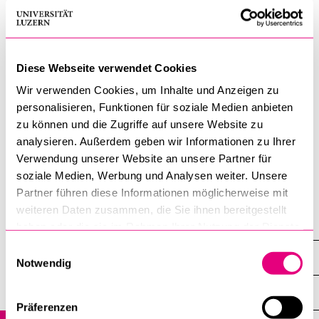
Den ehrenamtlich arbeitenden Historikern fehlen
Ressourcen – trotz Unterstützung durch die Basler
Regierung. Sie warnen vor dem Vergessen.
Diese Webseite verwendet Cookies
Wir verwenden Cookies, um Inhalte und Anzeigen zu
Stolperstein-Verein mit Hilferuf:
Artikel lesen
personalisieren, Funktionen für soziale Medien anbieten
zu können und die Zugriffe auf unsere Website zu
6. Mai 2025
analysieren. Außerdem geben wir Informationen zu Ihrer
Verwendung unserer Website an unsere Partner für
Historisches Seminar
soziale Medien, Werbung und Analysen weiter. Unsere
Partner führen diese Informationen möglicherweise mit
weiteren Daten zusammen, die Sie ihnen bereitgestellt
Institute, Seminare, Forschungsstellen
haben oder die sie im Rahmen Ihrer Nutzung der Dienste
gesammelt haben.
Einwilligungsauswahl
Historisches Seminar
Notwendig
Übersicht
Präferenzen