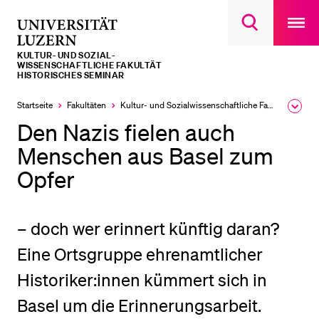
Open
main
Universität
Suchdialog
navigatio
LETZTE SUCHEN
öffnen
overlay
Luzern
KULTUR- UND SOZIAL­­­
Sie haben noch keine Suche getätigt.
WISSENSCHAFTLICHE FAKULTÄT
HISTORISCHES SEMINAR
DIE UNI FÜR…
Startseite
Fakultäten
Kultur- und Sozial­­wissenschaftliche Fakultät
Ausk
Schulklassen und Lehrpersonen
des
Den Nazis fielen auch
Brea
Studien­interessierte
Men
Menschen aus Basel zum
Studierende
Opfer
Forschende
Mitarbeitende
– doch wer erinnert künftig daran?
Alumni
Eine Ortsgruppe ehrenamtlicher
Stellensuchende
Historiker:innen kümmert sich in
Förderer
Basel um die Erinnerungsarbeit.
Medien