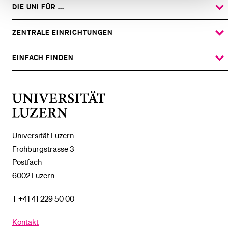
DIE UNI FÜR ...
ZEIGE
DAS
%1$S
UNTERMENÜ
ZENTRALE EINRICHTUNGEN
ZEIGE
DAS
%1$S
UNTERMENÜ
EINFACH FINDEN
ZEIGE
DAS
%1$S
UNTERMENÜ
Universität
Luzern
Universität Luzern
Frohburgstrasse 3
Postfach
6002 Luzern
T +41 41 229 50 00
Kontakt