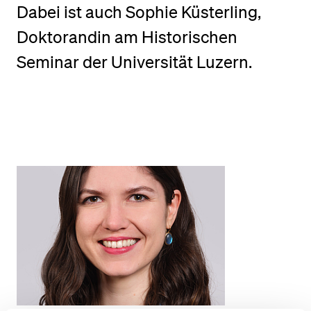
Dabei ist auch Sophie Küsterling,
Doktorandin am Historischen
BELIEBTE INHALTE
Seminar der Universität Luzern.
Vorlesungsverzeichnis
Bibliothek
Sportangebot
Menuplan Mensa
Anmeldung und Zulassung