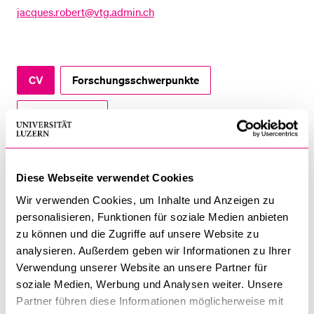
jacques.robert@vtg.admin.ch
BELIEBTE INHALTE
Vorlesungsverzeichnis
CV
Forschungsschwerpunkte
Bibliothek
Publikationen
Sportangebot
Menuplan Mensa
Anmeldung und Zulassung
CV
Diese Webseite verwendet Cookies
Wir verwenden Cookies, um Inhalte und Anzeigen zu
Jacques ROBERT hat 2018 den Joint Degree Master Public
personalisieren, Funktionen für soziale Medien anbieten
Opinion and Survey Methodology der Universitäten Luzern,
zu können und die Zugriffe auf unsere Website zu
Lausanne und Neuchâtel abgeschlossen, nachdem er 2005
analysieren. Außerdem geben wir Informationen zu Ihrer
einen Master in Sport- und Bewegungswissenschaften an der
Verwendung unserer Website an unsere Partner für
ETH Zürich absolvierte. Von 2012 bis 2016 arbeitete er als
soziale Medien, Werbung und Analysen weiter. Unsere
Hilfsassistent für Methoden der empirischen Sozial- und
Partner führen diese Informationen möglicherweise mit
Kommunikationsforschung an der Universität Luzern. Von 2019