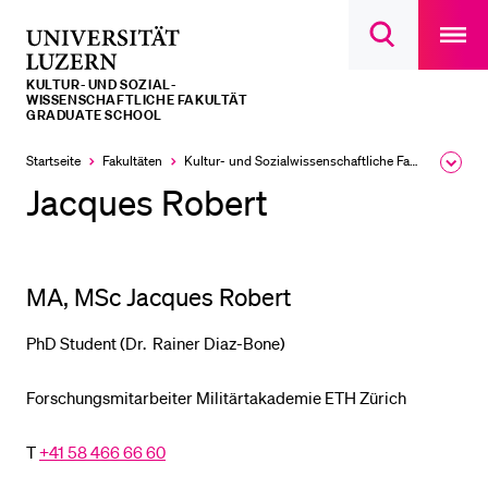
Open
main
Universität
Suchdialog
navigatio
LETZTE SUCHEN
öffnen
overlay
Luzern
KULTUR- UND SOZIAL­­­
Sie haben noch keine Suche getätigt.
WISSENSCHAFTLICHE FAKULTÄT
GRADUATE SCHOOL
DIE UNI FÜR…
Startseite
Fakultäten
Kultur- und Sozial­­wissenschaftliche Fakultät
Ausk
Schulklassen und Lehrpersonen
des
Jacques Robert
Brea
Studien­interessierte
Men
Studierende
MA, MSc Jacques Robert
Forschende
Mitarbeitende
PhD Student (Dr. Rainer Diaz-Bone)
Alumni
Forschungsmitarbeiter Militärtakademie ETH Zürich
Stellensuchende
Förderer
T
+41 58 466 66 60
Medien