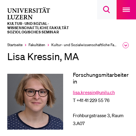
Open
main
Universität
Suchdialog
navigatio
LETZTE SUCHEN
öffnen
overlay
Luzern
KULTUR- UND SOZIAL­­­
Sie haben noch keine Suche getätigt.
WISSENSCHAFTLICHE FAKULTÄT
SOZIOLOGISCHES SEMINAR
DIE UNI FÜR…
Startseite
Fakultäten
Kultur- und Sozial­­wissenschaftliche Fakultät
Ausk
Schulklassen und Lehrpersonen
des
Lisa Kressin, MA
Brea
Studien­interessierte
Men
Studierende
Forschungsmitarbeiter
in
Forschende
lisa.kressin@unilu.ch
Mitarbeitende
T +41 41 229 55 76
Alumni
Stellensuchende
Frohburgstrasse 3, Raum
3.A07
Förderer
Medien