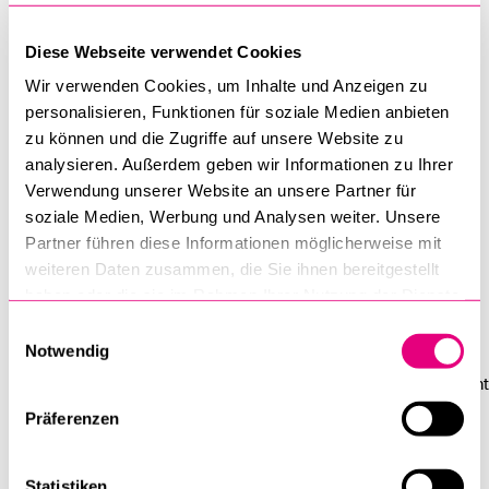
Universität zu Berlin. Im gleichen Jahr wurde sie
wissenschaftliche Mitarbeiterin am Deutschen Zentrum für
Diese Webseite verwendet Cookies
Hochschul- und Wissenschaftsforschung im Projekt
Wir verwenden Cookies, um Inhalte und Anzeigen zu
«Governance und Performanz von Forschung -
personalisieren, Funktionen für soziale Medien anbieten
Wissenschaftssysteme und ihre Organisationen im
zu können und die Zugriffe auf unsere Website zu
internationalen Vergleich» gefördert durch das
analysieren. Außerdem geben wir Informationen zu Ihrer
Bundesministerium für Bildung und Forschung.
Verwendung unserer Website an unsere Partner für
soziale Medien, Werbung und Analysen weiter. Unsere
Als Bestandteil des vom SNF geförderten Projektes Facing Big
Partner führen diese Informationen möglicherweise mit
Data (PI: Prof.’in Sophie Mützel) forscht Lisa Kressin in ihrer
weiteren Daten zusammen, die Sie ihnen bereitgestellt
haben oder die sie im Rahmen Ihrer Nutzung der Dienste
Promotion zur Methodenlehre im deutschsprachigen
gesammelt haben.
Soziologiestudium. Konkret verfolgt sie die Frage, wie im
Einwilligungsauswahl
Notwendig
Rahmen der Lehre Vorstellungen disziplinärer und
methodologischer Identitäten verhandelt werden. Dabei bedient
sie sich selbst einer Vielzahl an Methoden. Neben qualitativen
Präferenzen
Erhebungs- und Auswertungsmethoden wendet sie in ihrer
Arbeit Analyse- und Visualisierungsverfahren der
Statistiken