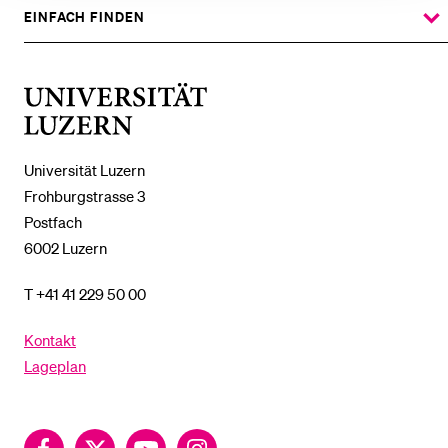
%1$S
UNTERMENÜ
EINFACH FINDEN
ZEIGE
DAS
%1$S
UNTERMENÜ
Universität
Luzern
Universität Luzern
Frohburgstrasse 3
Postfach
6002 Luzern
T +41 41 229 50 00
Kontakt
Lageplan
Facebook
Twitter
YouTube
Instagram