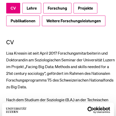
CV
Lehre
Forschung
Projekte
BELIEBTE INHALTE
Publikationen
Weitere Forschungsleistungen
Vorlesungsverzeichnis
Bibliothek
CV
Sportangebot
Menuplan Mensa
Lisa Kressin ist seit April 2017 Forschungsmitarbeiterin und
Doktorandin am Soziologischen Seminar der Universität Luzern
Anmeldung und Zulassung
im Projekt „Facing Big Data: Methods and skills needed for a
21st century sociology“, gefördert im Rahmen des Nationalen
Forschungsprogramms 75 des Schweizerischen Nationalfonds
zu Big Data.
Nach dem Studium der Soziologie (B.A.) an der Technischen
Universität Berlin und der Universität Cardiff folgte 2016 der
M.A. im Fach Wissenschaftsforschung an der Humboldt