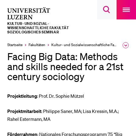
Open
main
Universität
Suchdialog
navigatio
LETZTE SUCHEN
öffnen
overlay
Luzern
KULTUR- UND SOZIAL­­­
Sie haben noch keine Suche getätigt.
WISSENSCHAFTLICHE FAKULTÄT
SOZIOLOGISCHES SEMINAR
DIE UNI FÜR…
Startseite
Fakultäten
Kultur- und Sozial­­wissenschaftliche Fakultät
Ausk
Schulklassen und Lehrpersonen
des
Facing Big Data: Methods
Brea
Studien­interessierte
Men
and skills needed for a 21st
Studierende
century sociology
Forschende
Mitarbeitende
Projektleitung
: Prof. Dr. Sophie Mützel
Alumni
Projektmitarbeit
: Philippe Saner, MA; Lisa Kressin, M.A.;
Stellensuchende
Rahel Estermann, MA
Förderer
Förderrahmen
: Nationales Forschungsprogramm 75 “Big
Medien