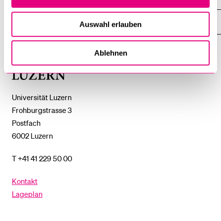
ZEIGE
DAS
%1$S
UNTERMENÜ
EINFACH FINDEN
Auswahl erlauben
ZEIGE
DAS
%1$S
UNTERMENÜ
Ablehnen
Universität
Luzern
Universität Luzern
Frohburgstrasse 3
Postfach
6002 Luzern
T +41 41 229 50 00
Kontakt
Lageplan