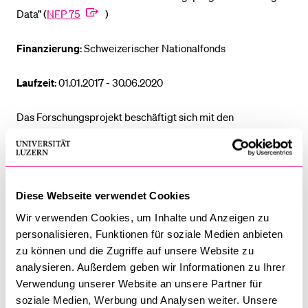
Data” (
NFP 75
)
BELIEBTE INHALTE
Finanzierung
: Schweizerischer Nationalfonds
Vorlesungsverzeichnis
Laufzeit
: 01.01.2017 - 30.06.2020
Bibliothek
Sportangebot
Das Forschungsprojekt beschäftigt sich mit den
Herausforderungen von Big Data an die Soziologie. Die
Menuplan Mensa
Soziologie, verstanden als Disziplin, die mit Hilfe von
Anmeldung und Zulassung
theoretischen Konzepten und einem methodischen
Werkzeugkasten empirische Phänomene analysiert, um das
Diese Webseite verwendet Cookies
Soziale zu erklären, könnte in einer führenden Position sein,
Wir verwenden Cookies, um Inhalte und Anzeigen zu
um sich an der Analyse des digital geprägten Sozialen zu
personalisieren, Funktionen für soziale Medien anbieten
beteiligen. Doch sind es momentan vorrangig andere
zu können und die Zugriffe auf unsere Website zu
Disziplinen, die sich diesem weitreichenden Wandel der
analysieren. Außerdem geben wir Informationen zu Ihrer
Daten und Methoden widmen. Das Projekt untersucht den
Verwendung unserer Website an unsere Partner für
Umgang mit diesem Wandel in den drei Feldern Soziologie,
soziale Medien, Werbung und Analysen weiter. Unsere