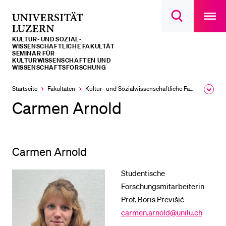
Open
main
Universität
Suchdialog
navigatio
LETZTE SUCHEN
öffnen
overlay
Luzern
KULTUR- UND SOZIAL­­­
Sie haben noch keine Suche getätigt.
WISSENSCHAFTLICHE FAKULTÄT
SEMINAR FÜR
KULTURWISSENSCHAFTEN UND
DIE UNI FÜR…
WISSENSCHAFTSFORSCHUNG
Schulklassen und Lehrpersonen
Startseite
Fakultäten
Kultur- und Sozial­­wissenschaftliche Fakultät
Ausk
des
Carmen Arnold
Studien­interessierte
Brea
Men
Studierende
Forschende
Carmen Arnold
Mitarbeitende
Alumni
Studentische
Forschungsmitarbeiterin
Stellensuchende
Prof. Boris Previšić
Förderer
carmen.arnold@unilu.ch
Medien