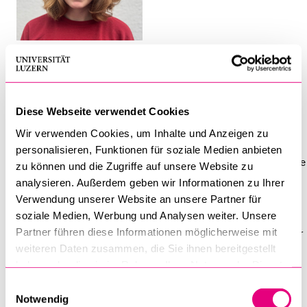
BELIEBTE INHALTE
Vorlesungsverzeichnis
CV
Bibliothek
Sportangebot
Diese Webseite verwendet Cookies
CV
Wir verwenden Cookies, um Inhalte und Anzeigen zu
Menuplan Mensa
personalisieren, Funktionen für soziale Medien anbieten
Anmeldung und Zulassung
Carmen Arnold ist in Altdorf aufgewachsen und als studentische
zu können und die Zugriffe auf unsere Website zu
Hilfskraft am Urner Institut tätig. Ihre Aufgaben fallen in den
analysieren. Außerdem geben wir Informationen zu Ihrer
Aufbau der neuen Webseite und in die Verwaltung der
Verwendung unserer Website an unsere Partner für
Institutsbibliothek. Sie ist zurzeit in Luzern wohnhaft und
soziale Medien, Werbung und Analysen weiter. Unsere
Partner führen diese Informationen möglicherweise mit
schliesst Ende 2023 den Bachelor in Sozialanthropologie an der
weiteren Daten zusammen, die Sie ihnen bereitgestellt
Universität Bern ab.
haben oder die sie im Rahmen Ihrer Nutzung der Dienste
gesammelt haben.
Einwilligungsauswahl
Notwendig
Kultur­wissenschaften