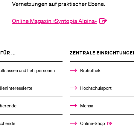
Vernetzungen auf praktischer Ebene.
Medien
Online Magazin «Syntopia Alpina»
ZEIGE
FÜR ...
ZENTRALE EINRICHTUNGE
DAS
%1$S
UNTERMENÜ
ulklassen und Lehrpersonen
Bibliothek
ieninteressierte
Hochschulsport
dierende
Mensa
schende
Online-Shop