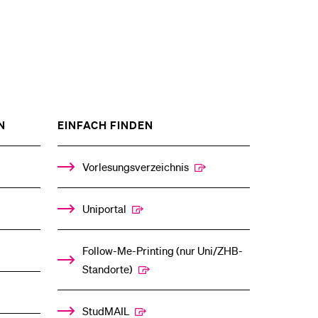
ZEIGE
ZEIGE
N
EINFACH FINDEN
DAS
DAS
%1$S
%1$S
UNTERMENÜ
UNTERMENÜ
Vorlesungsverzeichnis
Uniportal
Follow-Me-Printing­ ­(nur Uni/ZHB-
Standorte)
StudMAIL