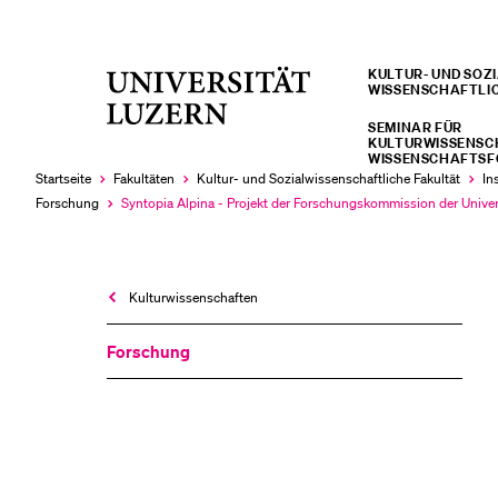
KULTUR- UND SOZIA
Universität
WISSENSCHAFTLI
LETZTE SUCHEN
Luzern
SEMINAR FÜR
Sie haben noch keine Suche getätigt.
KULTURWISSENSC
WISSENSCHAFTS
Startseite
Fakultäten
Kultur- und Sozial­­wissenschaftliche Fakultät
In
Forschung
Syntopia Alpina - Projekt der Forschungskommission der Univer
Aktuell
ausgewählt
Kultur­wissenschaften
Forschung