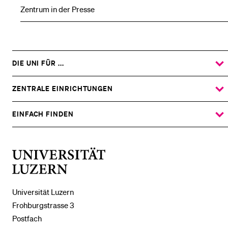
Zentrum in der Presse
DIE UNI FÜR ...
ZEIGE
DAS
%1$S
UNTERMENÜ
ZENTRALE EINRICHTUNGEN
ZEIGE
DAS
%1$S
UNTERMENÜ
EINFACH FINDEN
ZEIGE
DAS
%1$S
UNTERMENÜ
Universität
Luzern
Universität Luzern
Frohburgstrasse 3
Postfach