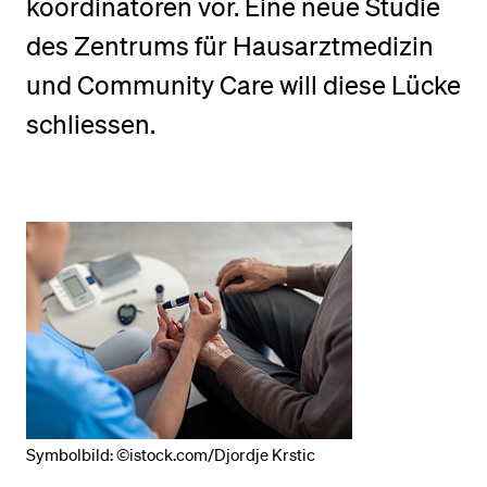
koordinatoren vor. Eine neue Studie
des Zentrums für Hausarztmedizin
BELIEBTE INHALTE
und Community Care will diese Lücke
Vorlesungsverzeichnis
schliessen.
Bibliothek
Sportangebot
Menuplan Mensa
Anmeldung und Zulassung
Symbolbild: ©istock.com/Djordje Krstic