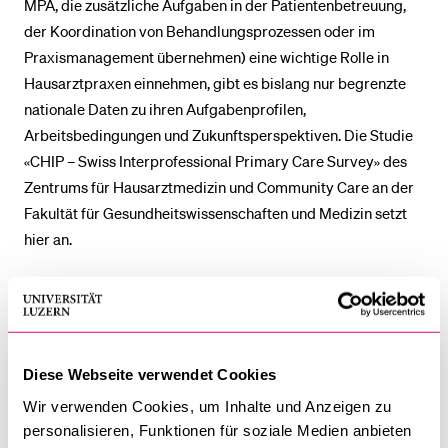
MPA, die zusätzliche Aufgaben in der Patientenbetreuung,
der Koordination von Behandlungsprozessen oder im
Praxismanagement übernehmen) eine wichtige Rolle in
Hausarztpraxen einnehmen, gibt es bislang nur begrenzte
nationale Daten zu ihren Aufgabenprofilen,
Arbeitsbedingungen und Zukunftsperspektiven. Die Studie
«CHIP – Swiss Interprofessional Primary Care Survey» des
Zentrums für Hausarztmedizin und Community Care an der
Fakultät für Gesundheits­wissenschaften und Medizin setzt
hier an.
Die Studie kombiniert eine Online-Befragung mit
vertiefenden Interviews. Ziel ist es, eine wissenschaftliche
Grundlage zu schaffen, um Aufgaben, Rollen und
Herausforderungen dieser Berufsgruppen in der
Diese Webseite verwendet Cookies
hausärztlichen Grundversorgung besser zu verstehen. Die
Wir verwenden Cookies, um Inhalte und Anzeigen zu
Ergebnisse sollen aktuelle Diskussionen zur
personalisieren, Funktionen für soziale Medien anbieten
Weiterentwicklung interprofessioneller