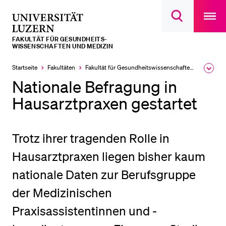
Open
main
Universität
Suchdialog
navigatio
LETZTE SUCHEN
öffnen
overlay
Luzern
FAKULTÄT FÜR GESUNDHEITS­­
Sie haben noch keine Suche getätigt.
WISSENSCHAFTEN UND MEDIZIN
DIE UNI FÜR…
Startseite
Fakultäten
Fakultät für Gesundheits­­wissenschaften und Medizin
Ausk
des
Nationale Befragung in
Schulklassen und Lehrpersonen
Brea
Men
Hausarztpraxen gestartet
Studien­interessierte
Studierende
Trotz ihrer tragenden Rolle in
Forschende
Hausarztpraxen liegen bisher kaum
Mitarbeitende
Alumni
nationale Daten zur Berufsgruppe
Stellensuchende
der Medizinischen
Förderer
Praxisassistentinnen und -
Medien