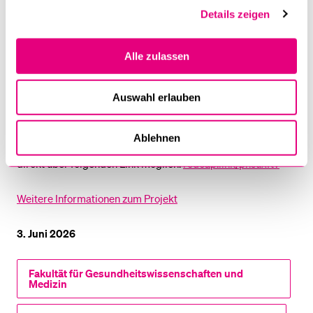
zum 3. Juli 2026. Die qualitative Erhebung mittels Interviews
Details zeigen
erfolgt in einem nächsten Schritt nach Abschluss der
Befragung.
Alle zulassen
Ansprechpersonen am Zentrum für Hausarztmedizin und
Community Care sind Ass.-Prof. Dr.
Thekla Brunkert
und
Auswahl erlauben
Patricia Lampart.
Ablehnen
Eine Teilnahme für interessierte MPA und MPK ist auch
direkt über folgenden Link möglich:
redcap.link/pnsuxftv
Weitere Informationen zum Projekt
3. Juni 2026
Fakultät für Gesundheits­­wissenschaften und
Medizin