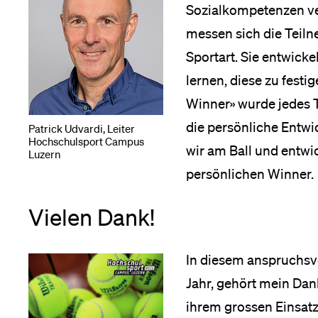
Forschende
Sozialkompetenzen ve
Anm
messen sich die Teil
Sportart. Sie entwick
Mitarbeitende
lernen, diese zu festi
Winner» wurde jedes T
die persönliche Entw
Patrick Udvardi, Leiter
Alumni
Hochschulsport Campus
wir am Ball und entwic
Luzern
persönlichen Winner.
Stellensuchende
Vielen Dank!
In diesem anspruchsv
Förderer
Jahr, gehört mein Dan
ihrem grossen Einsatz u