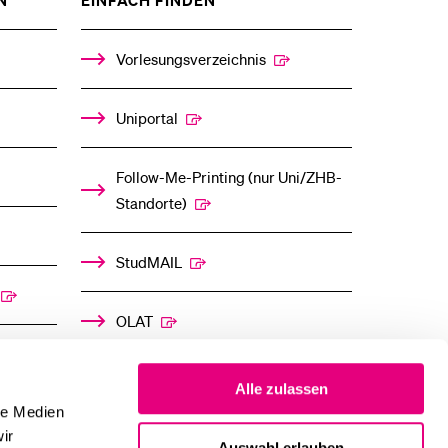
N
EINFACH FINDEN
DAS
DAS
%1$S
%1$S
UNTERMENÜ
UNTERMENÜ
Vorlesungsverzeichnis
Uniportal
Follow-Me-Printing­ ­(nur Uni/ZHB-
Standorte)
StudMAIL
OLAT
Alle zulassen
le Medien
ir
Auswahl erlauben