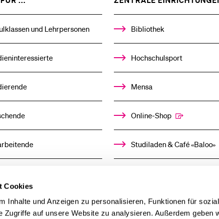
FÜR ...
ZENTRALE EINRICHTUNGE
DAS
%1$S
UNTERMENÜ
ulklassen und Lehrpersonen
Bibliothek
ieninteressierte
Hochschulsport
dierende
Mensa
schende
Online-Shop
arbeitende
Studiladen & Café «Baloo»
mni
Kindertagesstätte
t Cookies
llensuchende
 Inhalte und Anzeigen zu personalisieren, Funktionen für sozia
e Zugriffe auf unsere Website zu analysieren. Außerdem geben w