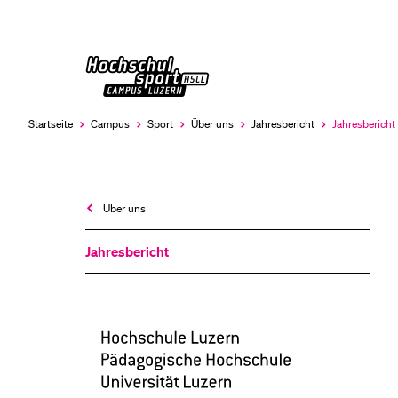
Universität
LETZTE SUCHEN
Luzern
Sie haben noch keine Suche getätigt.
Startseite
Campus
Sport
Über uns
Jahresbericht
Jahresbericht
Aktuell
ausgewählt
Über uns
Jahresbericht
Hochschulsport
Campus
Luzern