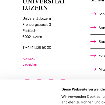
DIE UNI 
Universität
Luzern
Sch
Universität Luzern
Frohburgstrasse 3
Stud
Postfach
6002 Luzern
Stu
T +41 41 229 50 00
For
Kontakt
Lageplan
Mit
Facebook
Twitter
YouTube
Instagram
Alu
Diese Webseite verwende
LinkedIn
TikTok
Bluesky
Ste
Wir verwenden Cookies, um
anbieten zu können und di