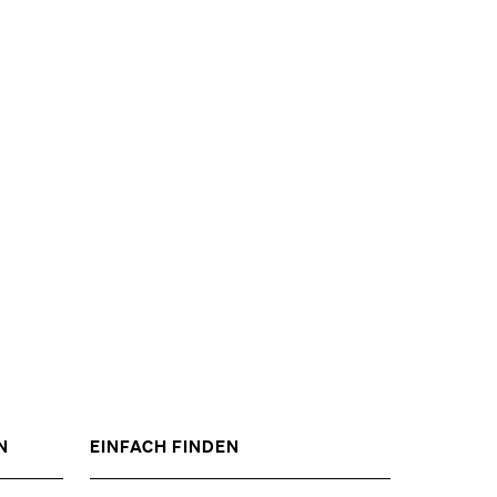
ZEIGE
ZEIGE
N
EINFACH FINDEN
DAS
DAS
%1$S
%1$S