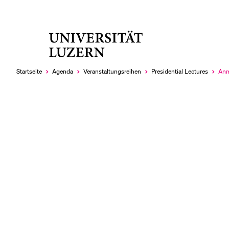
Universität
LETZTE SUCHEN
Luzern
Sie haben noch keine Suche getätigt.
Startseite
Agenda
Veranstaltungsreihen
Presidential Lectures
Anm
Aktu
aus