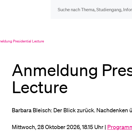
DIE UNI FÜR…
BEL
Schulklassen und
Vor
eldung Presidential Lecture
ell
gewählt
Lehrpersonen
Anmeldung Presi
Bib
Studien­interessierte
Lecture
Spo
Studierende
Barbara Bleisch: Der Blick zurück. Nachdenken 
Men
Mittwoch, 28 Oktober 2026, 18.15 Uhr |
Programm