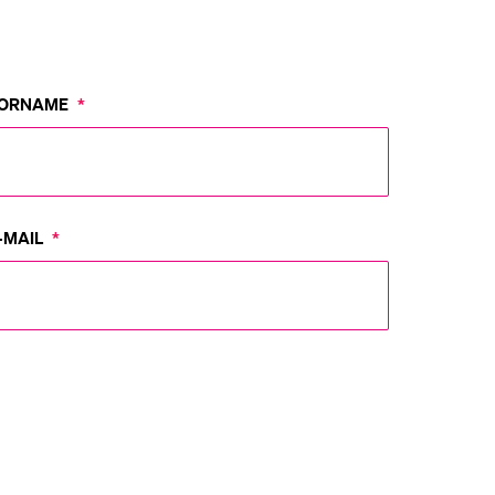
eldung und Zulassung
ORNAME
*
-MAIL
*