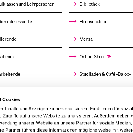
UNTERMENÜ
ulklassen und Lehrpersonen
Bibliothek
ieninteressierte
Hochschulsport
dierende
Mensa
schende
Online-Shop
arbeitende
Studiladen & Café «Baloo»
mni
Kindertagesstätte
t Cookies
llensuchende
 Inhalte und Anzeigen zu personalisieren, Funktionen für sozia
e Zugriffe auf unsere Website zu analysieren. Außerdem geben w
rwendung unserer Website an unsere Partner für soziale Medien
derer
re Partner führen diese Informationen möglicherweise mit weite