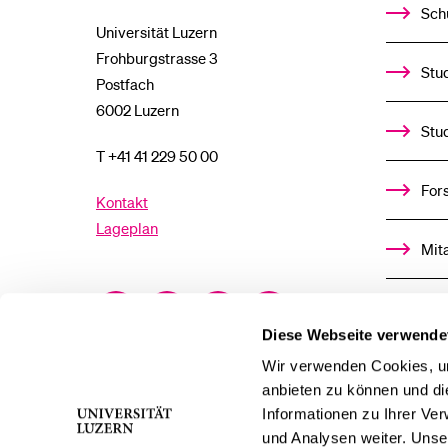
Sch
Universität Luzern
Frohburgstrasse 3
Stud
Postfach
6002 Luzern
Stu
T +41 41 229 50 00
For
Kontakt
Lageplan
Mit
Facebook
Twitter
YouTube
Instagram
Alu
Diese Webseite verwende
LinkedIn
TikTok
Bluesky
Ste
Wir verwenden Cookies, um
anbieten zu können und di
Informationen zu Ihrer Ve
För
und Analysen weiter. Unse