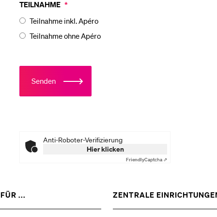
TEILNAHME
*
Teilnahme inkl. Apéro
Medien
Teilnahme ohne Apéro
Senden
Anti-Roboter-Verifizierung
Hier klicken
Friendly
Captcha ⇗
ZEIGE
FÜR ...
ZENTRALE EINRICHTUNGE
DAS
%1$S