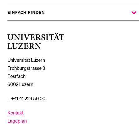
ZEIGE
DAS
%1$S
UNTERMENÜ
EINFACH FINDEN
ZEIGE
DAS
%1$S
UNTERMENÜ
Universität
Luzern
Universität Luzern
Frohburgstrasse 3
Postfach
6002 Luzern
T +41 41 229 50 00
Kontakt
Lageplan