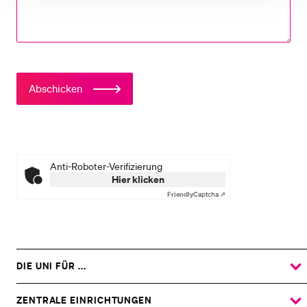
Abschicken
Anti-Roboter-Verifizierung
Hier klicken
Friendly
Captcha ⇗
DIE UNI FÜR ...
ZEIGE
DAS
%1$S
UNTERMENÜ
ZENTRALE EINRICHTUNGEN