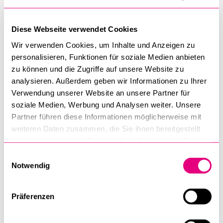
Hier klicken
Friendly
Captcha ⇗
ICH MÖCHTE MICH FÜR DAS FOLGENDE/DIE FOLGENDEN WEBINARE
Anmeldung
Diese Webseite verwendet Cookies
ANMELDEN:
*
Webinare
Wir verwenden Cookies, um Inhalte und Anzeigen zu
Exponentielles Wachstum durch Analytics und AI - wie
personalisieren, Funktionen für soziale Medien anbieten
erreicht man es?
zu können und die Zugriffe auf unsere Website zu
analysieren. Außerdem geben wir Informationen zu Ihrer
ANREDE
*
Verwendung unserer Website an unsere Partner für
Frau
Herr
soziale Medien, Werbung und Analysen weiter. Unsere
Partner führen diese Informationen möglicherweise mit
weiteren Daten zusammen, die Sie ihnen bereitgestellt
NACHNAME
*
haben oder die sie im Rahmen Ihrer Nutzung der Dienste
gesammelt haben.
Einwilligungsauswahl
Notwendig
VORNAME
*
Präferenzen