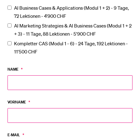
AI Business Cases & Applications (Modul 1 + 2) - 9 Tage,
72 Lektionen - 4'900 CHF
BELIEBTE INHALTE
AI Marketing Strategies & AI Business Cases (Modul 1 + 2
Vorlesungsverzeichnis
+ 3) - 11 Tage, 88 Lektionen - 5'900 CHF
Bibliothek
Kompletter CAS (Modul 1 - 6) - 24 Tage, 192 Lektionen -
Sportangebot
11'500 CHF
Menuplan Mensa
NAME
*
Anmeldung und Zulassung
VORNAME
*
E-MAIL
*