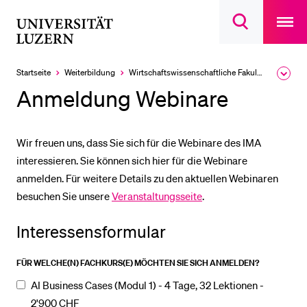
Open
main
Universität
Suchdialog
navigatio
LETZTE SUCHEN
öffnen
overlay
Luzern
Sie haben noch keine Suche getätigt.
Startseite
Weiterbildung
Wirtschafts­wissenschaftliche Fakultät
Ausk
des
DIE UNI FÜR…
Anmeldung Webinare
Brea
Men
Schulklassen und Lehrpersonen
Studien­interessierte
Wir freuen uns, dass Sie sich für die Webinare des IMA
interessieren. Sie können sich hier für die Webinare
Studierende
anmelden. Für weitere Details zu den aktuellen Webinaren
Forschende
besuchen Sie unsere
Veranstaltungsseite
.
Mitarbeitende
Interessensformular
Alumni
Stellensuchende
FÜR WELCHE(N) FACHKURS(E) MÖCHTEN SIE SICH ANMELDEN?
Förderer
AI Business Cases (Modul 1) - 4 Tage, 32 Lektionen -
2'900 CHF
Medien