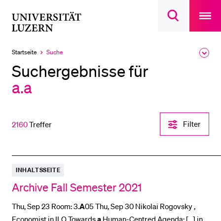
Open
main
Universität
Suchdialog
navigatio
LETZTE SUCHEN
öffnen
overlay
Luzern
Sie haben noch keine Suche getätigt.
Startseite
Suche
Ausk
Aktuell
des
ausgewählt
DIE UNI FÜR…
Suchergebnisse für
Brea
Men
a.a
Schulklassen und Lehrpersonen
Studien­interessierte
Studierende
Filter-
Filter
2160
Treffer
Einstellungen
Forschende
öffnen
Mitarbeitende
Alumni
INHALTSSEITE
Stellensuchende
Archive Fall Semester 2021
Förderer
Thu, Sep 23 Room: 3.
A
05 Thu, Sep 30 Nikolai Rogovsky ,
Medien
Economist in ILO Towards
a
Human-Centred Agenda: [...] in