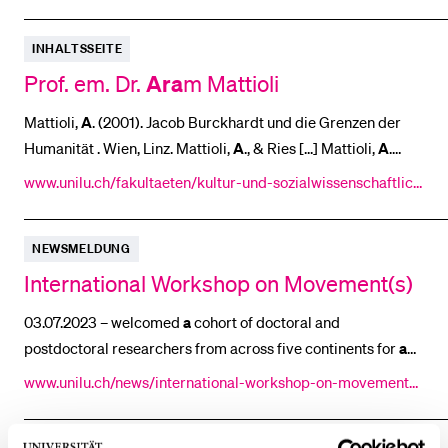
to. Matthias Braun is
a
Professor of Ethics at the University of
Bonn and
a
Research Associate at the [...] the thesis that this
INHALTSSEITE
could also be accompanied by
a
loss of trust appears
increasingly plausible. At the
Ara
Prof. em. Dr.
m Mattioli
Mattioli,
A
. (2001). Jacob Burckhardt und die Grenzen der
Humanität . Wien, Linz. Mattioli,
A
., & Ries [...] Mattioli,
A
.
(1997). Gonzague de Reynold: Idéologue d´une Suisse
www.unilu.ch/fakultaeten/kultur-und-sozialwissenschaftlich
autoritaire . Fribourg. Mattioli,
A
. (1994) [...] Mattioli,
A
.
e-fakultaet/institute/historisches-seminar/mitarbeitende/ar
(1996). Völkerschau: Exotik vor der Haustür. Traverse , (3),
am-mattioli/
NEWSMELDUNG
165–168. Mattioli,
A
. (1995)
International Workshop on Movement(s)
03.07.2023 – welcomed
a
cohort of doctoral and
postdoctoral researchers from across five continents for
a
week of intensive [...] exchange. Through
a
varied
www.unilu.ch/news/international-workshop-on-movements-
programme including seminars, lectures, presentation
7716/
sessions and
a
film screening [...] screening, participants