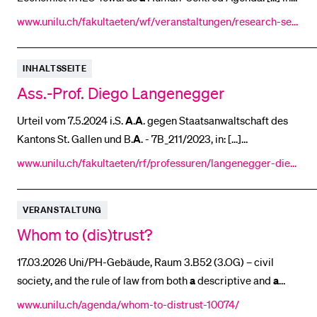
Times of Global Challenges Room: 3.
A
05 Thu, Oct 7 Room:
www.unilu.ch/fakultaeten/wf/veranstaltungen/research-se
3.
A
05 Thu, Oct 14 Kai Gehring , Universität [...] threats foster
minar/archive-fall-semester-2021/
BELIEBTE INHALTE
a
European Union identity? Evidence from Russia’s invasion
Vorlesungsverzeichnis
INHALTSSEITE
in Ukraine Room: 3.
A
05 Thu, Oct
Ass.-Prof. Diego Langenegger
Bibliothek
Sportangebot
Urteil vom 7.5.2024 i.S.
A
.
A
. gegen Staatsanwaltschaft des
Kantons St. Gallen und B.
A
. - 7B_211/2023, in: [...]
Menuplan Mensa
Langenegger Diego , Die Einvernahmepflicht nach Art. 352
a
www.unilu.ch/fakultaeten/rf/professuren/langenegger-dieg
Anmeldung und Zulassung
StPO - Eine Auslegeordnung, in: forumpoenale 1/2025 [...]
o/mitarbeitende/ass-prof-diego-langenegger/
Zürich gegen Pierin Vincenz, Beat Siegfried Stocker,
A
., B.,
VERANSTALTUNG
C., D. und F. E. – 7B_347/2024 F. E. gegen
Whom to (dis)trust?
17.03.2026 Uni/PH-Gebäude, Raum 3.B52 (3.OG) – civil
society, and the rule of law from both
a
descriptive and
a
normative perspective. The guiding observation [...] belongs
www.unilu.ch/agenda/whom-to-distrust-10074/