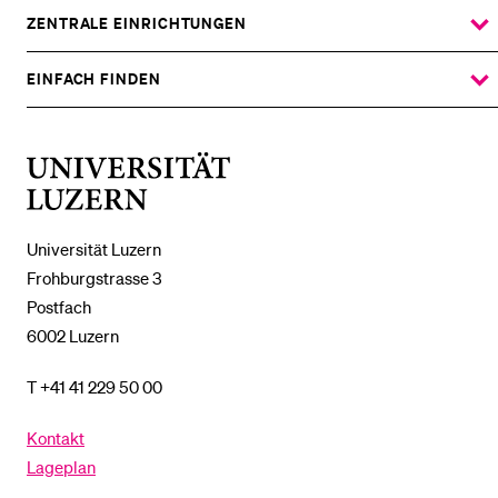
%1$S
UNTERMENÜ
ZENTRALE EINRICHTUNGEN
ZEIGE
DAS
%1$S
UNTERMENÜ
EINFACH FINDEN
ZEIGE
DAS
%1$S
UNTERMENÜ
Universität
Luzern
Universität Luzern
Frohburgstrasse 3
Postfach
6002 Luzern
T +41 41 229 50 00
Kontakt
Lageplan