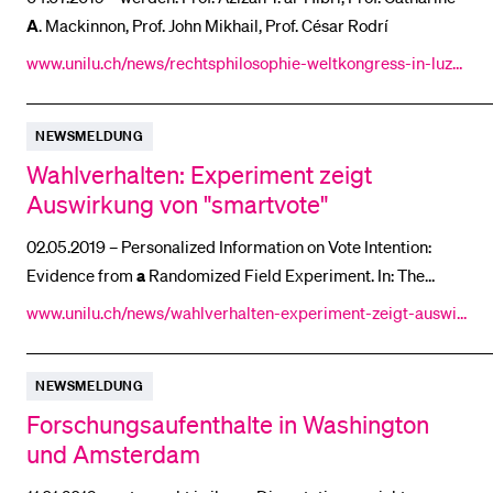
A
. Mackinnon, Prof. John Mikhail, Prof. César Rodrí
www.unilu.ch/news/rechtsphilosophie-weltkongress-in-luze
BELIEBTE INHALTE
rn-4442/
Vorlesungsverzeichnis
NEWSMELDUNG
Bibliothek
Wahlverhalten: Experiment zeigt
Sportangebot
Auswirkung von "smartvote"
Menuplan Mensa
02.05.2019 – Personalized Information on Vote Intention:
Anmeldung und Zulassung
Evidence from
a
Randomized Field Experiment. In: The
Journal of Politics
www.unilu.ch/news/wahlverhalten-experiment-zeigt-auswir
kung-von-smartvote-4343/
NEWSMELDUNG
Forschungsaufenthalte in Washington
und Amsterdam