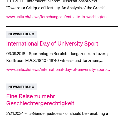
11.01.2019 – untersucht in ihrem Dissertationsprojekt
"Towards
a
Critique of Hostility. An Analysis of the Greek '
www.unilu.ch/news/forschungsaufenthalte-in-washington-u
nd-amsterdam-4080/
NEWSMELDUNG
International Day of University Sport
03.09.2018 – Sportanlagen Berufsbildungszentrum Luzern,
Kraftraum M.
A
.X. 18:10 - 18:40 Fitness- und Tanzraum,
Uni/PH-Gebäude
www.unilu.ch/news/international-day-of-university-sport-3
672/
NEWSMELDUNG
Eine Reise zu mehr
Geschlechtergerechtigkeit
27.11.2024 – it: «Gender justice is - or should be - enabling
a