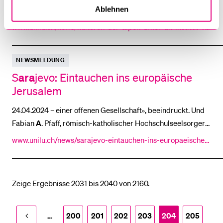
Ablehnen
damit war u.
a
. eine gesetzliche Grundlage für die
Möglichkeit geschaffen
www.unilu.ch/news/kulturen-der-alpen-urner-an-institut-ve
rstetigt-7194/
NEWSMELDUNG
ara
S
jevo: Eintauchen ins europäische
Jerusalem
24.04.2024 – einer offenen Gesellschaft», beeindruckt. Und
Fabian
A
. Pfaff, römisch-katholischer Hochschulseelsorger
bei
www.unilu.ch/news/sarajevo-eintauchen-ins-europaeische-j
erusalem-8434/
Zeige Ergebnisse 2031 bis 2040 von 2160.
…
200
201
202
203
204
205