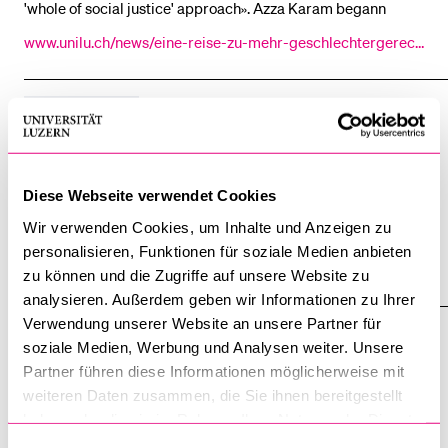
'whole of social justice' approach». Azza Karam begann
www.unilu.ch/news/eine-reise-zu-mehr-geschlechtergerech
tigkeit-8982/
NEWSMELDUNG
Studie zur Diskriminierung bei Schweizer
Wahlen
Diese Webseite verwendet Cookies
28.07.2021 – Trechsel betreuten Dissertation mit dem
Wir verwenden Cookies, um Inhalte und Anzeigen zu
Gesamttitel «
A
Level Playing Field? Unpacking Electoral
personalisieren, Funktionen für soziale Medien anbieten
Discrimination
www.unilu.ch/news/studie-zur-diskriminierung-bei-schweiz
zu können und die Zugriffe auf unsere Website zu
er-wahlen-6035/
analysieren. Außerdem geben wir Informationen zu Ihrer
Verwendung unserer Website an unsere Partner für
NEWSMELDUNG
soziale Medien, Werbung und Analysen weiter. Unsere
Crowdsourcing: Vorsicht bei Community-
Partner führen diese Informationen möglicherweise mit
Bewertungen
weiteren Daten zusammen, die Sie ihnen bereitgestellt
haben oder die sie im Rahmen Ihrer Nutzung der Dienste
17.11.2017 – den Ko-Autoren Dr. Suleiman Aryobsei, Manager
gesammelt haben.