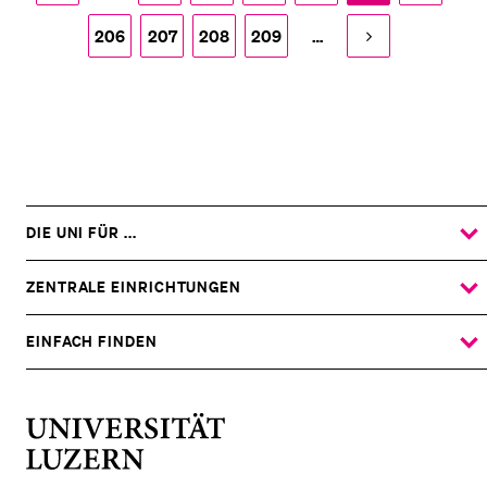
206
207
208
209
…
DIE UNI FÜR ...
ZEIGE
DAS
%1$S
UNTERMENÜ
ZENTRALE EINRICHTUNGEN
ZEIGE
DAS
%1$S
UNTERMENÜ
EINFACH FINDEN
ZEIGE
DAS
%1$S
UNTERMENÜ
Universität
Luzern