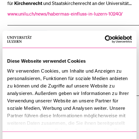
für
Kirchenrecht
und Staatskirchenrecht an der Universität
Luzern [...] 2025 sind von Mitarbeitenden der Professur für
www.unilu.ch/news/habermas-einfluss-in-luzern-10240/
Kirchenrecht
und Staatskirchenrecht zwei Monographien
open
VERANSTALTUNG
Kirchenrecht
- ein Macht- und
Missbrauchsinstrument?
Diese Webseite verwendet Cookies
18.10.2023 Paulusakademie, Pfingstweidstrasse 28, 8005
Wir verwenden Cookies, um Inhalte und Anzeigen zu
Luzern – Das
Kirchenrecht
war ihm als Student fremd.
personalisieren, Funktionen für soziale Medien anbieten
Heute blickt er auf einen langen Weg als Professor für
www.unilu.ch/agenda/kirchenrecht-ein-macht-und-missbra
zu können und die Zugriffe auf unsere Website zu
Kirchen- [...] zugewandt hat. Wir fragen, welche Bedeutung
uchsinstrument-7831/
analysieren. Außerdem geben wir Informationen zu Ihrer
er dem
Kirchenrecht
im Kontext heutiger
Verwendung unserer Website an unsere Partner für
NEWSMELDUNG
Rechtsstaatlichkeit, heutiger
soziale Medien, Werbung und Analysen weiter. Unsere
Kath.ch: «In keinem einzigen Fall hat das
Partner führen diese Informationen möglicherweise mit
Kirchenrecht
einem Opfer geholfen»
weiteren Daten zusammen, die Sie ihnen bereitgestellt
haben oder die sie im Rahmen Ihrer Nutzung der Dienste
01.03.2024 – Prof. Dr. Dr. h.c. Mary Patricia McAleese war
gesammelt haben.