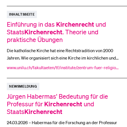
skirchenrecht/forschung/die-person-im-kirchenrecht-recht
sphilosophische-aporien-und-desiderate/
INHALTSSEITE
Kirchenrecht
Einführung in das
und
Kirchenrecht
Staats
. Theorie und
praktische Übungen
Die katholische Kirche hat eine Rechtstradition von 2000
Jahren. Wie organisiert sich eine Kirche im kirchlichen und
im staatlichen Recht heute? Welche Spannungen entstehen
www.unilu.ch/fakultaeten/tf/institute/zentrum-fuer-religions
durch die beiden Rechtssyst
verfassungsrecht-zrv/studium/regular-offerings/einfuehrun
g-in-das-kirchenrecht-und-staatskirchenrecht-theorie-und-
NEWSMELDUNG
praktische-uebungen/
Jürgen Habermas' Bedeutung für die
Kirchenrecht
Professur für
und
Kirchenrecht
Staats
24.03.2026 – Habermas für die Forschung an der Professur