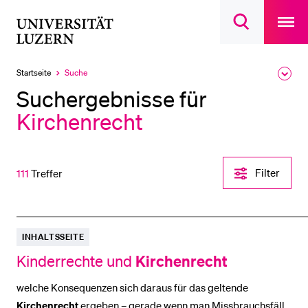
Open
main
Universität
Suchdialog
navigatio
LETZTE SUCHEN
öffnen
overlay
Luzern
Sie haben noch keine Suche getätigt.
Startseite
Suche
Ausk
Aktuell
des
ausgewählt
DIE UNI FÜR…
Suchergebnisse für
Brea
Men
Kirchenrecht
Schulklassen und Lehrpersonen
Studien­interessierte
Studierende
Filter-
Filter
111
Treffer
Einstellungen
Forschende
öffnen
Mitarbeitende
Alumni
INHALTSSEITE
Stellensuchende
Kirchenrecht
Kinderrechte und
Förderer
welche Konsequenzen sich daraus für das geltende
Medien
Kirchenrecht
ergeben – gerade wenn man Missbrauchsfälle