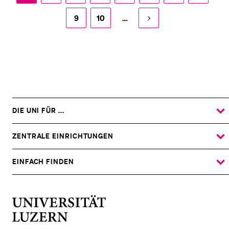
9
10
…
DIE UNI FÜR ...
ZEIGE
DAS
%1$S
UNTERMENÜ
ZENTRALE EINRICHTUNGEN
ZEIGE
DAS
%1$S
UNTERMENÜ
EINFACH FINDEN
ZEIGE
DAS
%1$S
UNTERMENÜ
Universität
Luzern