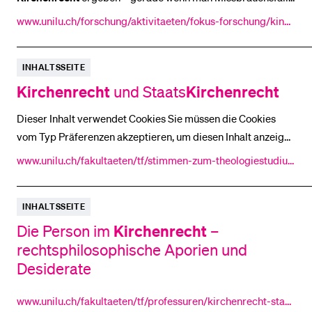
nicht [...] Prof. Dr. Loretan, der die Dissertation von
www.unilu.ch/forschung/aktivitaeten/fokus-forschung/kind
kirchenrechtlicher
Seite betreut. (Bild: Dave Schläpfer) Das
errechte-und-kirchenrecht/
BELIEBTE INHALTE
[...] Missbrauchsfälle muss diese Schutznorm auch im
Vorlesungsverzeichnis
INHALTSSEITE
Kirchenrecht
an oberster Rangstelle expliziert werden, so
Kirchenrecht
Kirchenrecht
und Staats
Bibliothek
Sportangebot
Dieser Inhalt verwendet Cookies Sie müssen die Cookies
vom Typ Präferenzen akzeptieren, um diesen Inhalt anzeigen
Menuplan Mensa
zu können. Cookie Einstellungen anzeigen
www.unilu.ch/fakultaeten/tf/stimmen-zum-theologiestudiu
Anmeldung und Zulassung
m/kirchenrecht-und-staatskirchenrecht/
INHALTSSEITE
Kirchenrecht
Die Person im
–
rechtsphilosophische Aporien und
Desiderate
www.unilu.ch/fakultaeten/tf/professuren/kirchenrecht-staat