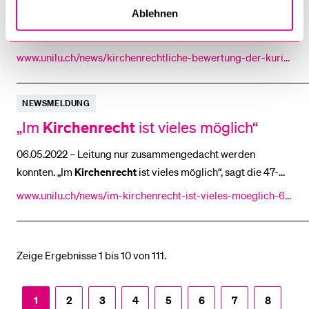
Ablehnen
31.03.2022 – nahm für die Zeitschrift "forum kirche" eine
kirchenrechtliche
Einschätzung vor. Er sieht in der
Kurienreform
www.unilu.ch/news/kirchenrechtliche-bewertung-der-kurie
nreform-in-der-zeitschrift-forum-und-kirche-6664/
NEWSMELDUNG
Kirchenrecht
„Im
ist vieles möglich“
06.05.2022 – Leitung nur zusammengedacht werden
konnten. „Im
Kirchenrecht
ist vieles möglich“, sagt die 47-
jährige Pa
www.unilu.ch/news/im-kirchenrecht-ist-vieles-moeglich-67
49/
Zeige Ergebnisse 1 bis 10 von 111.
1
2
3
4
5
6
7
8