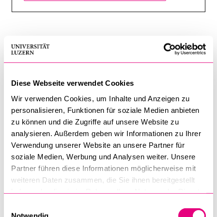
BELIEBTE INHALTE
Vorlesungsverzeichnis
Ob ich mich in der Bibliothek, im Foyer oder in einem Café
aufhalte – die Uni Luzern ist an bester Lage gelegen, um
Bibliothek
zwischen verschiedenen Lern- und Austauschorten hin- und
Sportangebot
Diese Webseite verwendet Cookies
herzuwechseln. Durch mein Studium habe ich nicht nur
Menuplan Mensa
gelernt, meine eigenen Rechte zu kennen, sondern auch
Wir verwenden Cookies, um Inhalte und Anzeigen zu
erfahren, wie sich die Werte einer Gesellschaft immer
personalisieren, Funktionen für soziale Medien anbieten
Anmeldung und Zulassung
zu können und die Zugriffe auf unsere Website zu
wieder auch im Recht widerspiegeln. Doch nicht nur das
analysieren. Außerdem geben wir Informationen zu Ihrer
akademische Umfeld macht das Studium an der Uni Luzern
Verwendung unserer Website an unsere Partner für
so besonders: Die kurzen Wege und die hilfsbereite und
soziale Medien, Werbung und Analysen weiter. Unsere
wertschätzende Mentalität der Mitstudierenden und
Partner führen diese Informationen möglicherweise mit
Dozierenden sowie die familiäre Atmosphäre der Universität
weiteren Daten zusammen, die Sie ihnen bereitgestellt
schätze ich sehr.
haben oder die sie im Rahmen Ihrer Nutzung der Dienste
gesammelt haben.
Einwilligungsauswahl
Notwendig