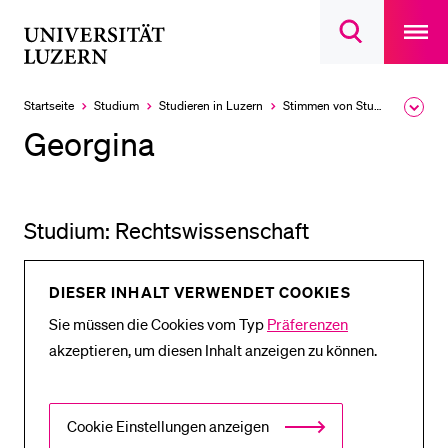
Open
main
Universität
Suchdialog
navigatio
LETZTE SUCHEN
öffnen
overlay
Luzern
Sie haben noch keine Suche getätigt.
Startseite
Studium
Studieren in Luzern
Stimmen von Studierenden
Ausk
des
DIE UNI FÜR…
Georgina
Brea
Men
Schulklassen und Lehrpersonen
Studien­interessierte
Studium: Rechtswissenschaft
Studierende
Forschende
DIESER INHALT VERWENDET COOKIES
Mitarbeitende
Sie müssen die Cookies vom Typ
Präferenzen
Alumni
akzeptieren, um diesen Inhalt anzeigen zu können.
Stellensuchende
Förderer
Cookie Einstellungen anzeigen
Medien