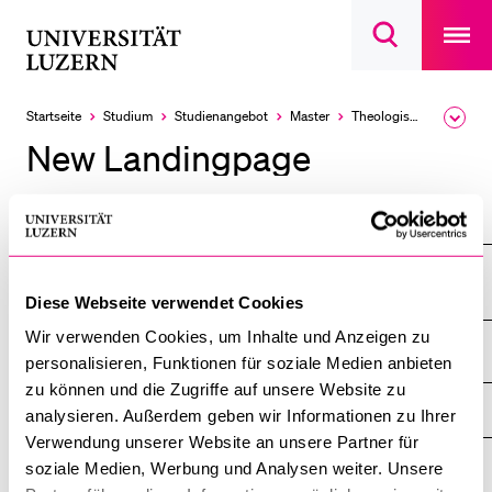
Open
main
Universität
Suchdialog
navigatio
LETZTE SUCHEN
öffnen
overlay
Luzern
Sie haben noch keine Suche getätigt.
Startseite
Studium
Studien­angebot
Master
Theologische Fakultät
Ausk
des
DIE UNI FÜR…
New Landingpage
Brea
Men
Schulklassen und Lehrpersonen
Theologische Fakultät
Studien­interessierte
Studierende
Online Master's in Philosophy, Theology and Religions
(PhilTeR)
Forschende
Diese Webseite verwendet Cookies
Mitarbeitende
Wir verwenden Cookies, um Inhalte und Anzeigen zu
personalisieren, Funktionen für soziale Medien anbieten
Alumni
zu können und die Zugriffe auf unsere Website zu
DIE UNI FÜR ...
Stellensuchende
analysieren. Außerdem geben wir Informationen zu Ihrer
ZEIGE
DAS
Verwendung unserer Website an unsere Partner für
Förderer
%1$S
UNTERMENÜ
ZENTRALE EINRICHTUNGEN
soziale Medien, Werbung und Analysen weiter. Unsere
ZEIGE
Medien
DAS