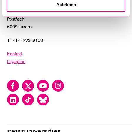
Universität Luzern
Ablehnen
Frohburgstrasse 3
Postfach
6002 Luzern
T +41 41 229 50 00
Kontakt
Lageplan
Facebook
Twitter
YouTube
Instagram
LinkedIn
TikTok
Bluesky