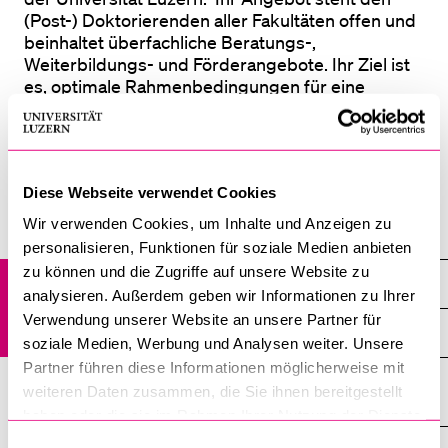
(Post-) Doktorierenden aller Fakultäten offen und
beinhaltet überfachliche Beratungs-,
BELIEBTE INHALTE
Weiterbildungs- und Förderangebote. Ihr Ziel ist
es, optimale Rahmenbedingungen für eine
Vorlesungsverzeichnis
erfolgreiche Promotion und Postdoc-Phase zu
schaffen sowie die Nachwuchsforschenden auf
Bibliothek
eine vielseitige Karriere sowohl innerhalb als auch
Sportangebot
ausserhalb der Wissenschaft vorzubereiten.
Diese Webseite verwendet Cookies
Menuplan Mensa
Wir verwenden Cookies, um Inhalte und Anzeigen zu
Anmeldung und Zulassung
Doktorat
personalisieren, Funktionen für soziale Medien anbieten
zu können und die Zugriffe auf unsere Website zu
Graduate Academy
analysieren. Außerdem geben wir Informationen zu Ihrer
Verwendung unserer Website an unsere Partner für
Übersicht
soziale Medien, Werbung und Analysen weiter. Unsere
Partner führen diese Informationen möglicherweise mit
Universitäre Nachwuchsförderungsstrategie mit Fokus auf
weiteren Daten zusammen, die Sie ihnen bereitgestellt
die Postdoc-Phase
haben oder die sie im Rahmen Ihrer Nutzung der Dienste
gesammelt haben.
Einwilligungsauswahl