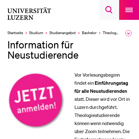
Open
main
Universität
Suchdialog
navigatio
LETZTE SUCHEN
öffnen
overlay
Luzern
Sie haben noch keine Suche getätigt.
Startseite
Studium
Studien­angebot
Bachelor
Theologische Fakultät
Ausk
des
DIE UNI FÜR…
Information für
Brea
Men
Neustudierende
Schulklassen und Lehrpersonen
Studien­interessierte
Studierende
Vor Vorlesungsbeginn
findet ein
Einführungstag
Forschende
für alle Neustudierenden
Mitarbeitende
statt. Dieser wird vor Ort in
Alumni
Luzern durchgeführt.
Theologiestudierende
Stellensuchende
können wenn notwendig
Förderer
über Zoom teilnehmen. Die
Medien