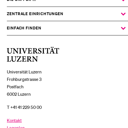
ZEIGE
DAS
%1$S
UNTERMENÜ
ZENTRALE EINRICHTUNGEN
ZEIGE
DAS
%1$S
UNTERMENÜ
EINFACH FINDEN
ZEIGE
DAS
%1$S
UNTERMENÜ
Universität
Luzern
Universität Luzern
Frohburgstrasse 3
Postfach
6002 Luzern
T +41 41 229 50 00
Kontakt
Lageplan