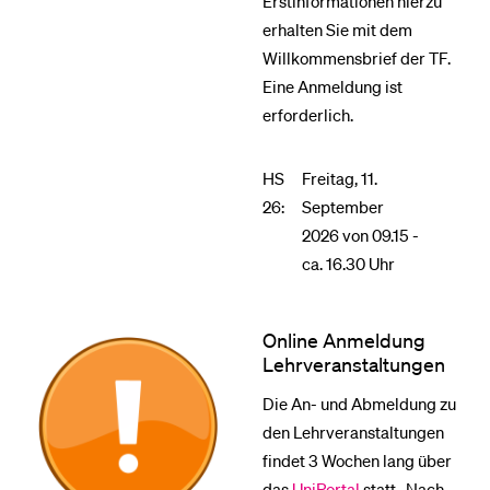
Erstinformationen hierzu
erhalten Sie mit dem
Willkommensbrief der TF.
BELIEBTE INHALTE
Eine Anmeldung ist
Vorlesungsverzeichnis
erforderlich.
Bibliothek
Sportangebot
HS
Freitag, 11.
26:
September
Menuplan Mensa
2026 von 09.15 -
Anmeldung und Zulassung
ca. 16.30 Uhr
Online Anmeldung
Lehrveranstaltungen
Die An- und Abmeldung zu
den Lehrveranstaltungen
findet 3 Wochen lang über
das
UniPortal
statt. Nach